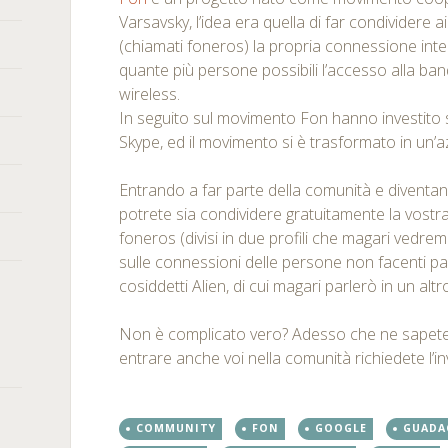
Varsavsky, l’idea era quella di far condividere
(chiamati foneros) la propria connessione inte
quante più persone possibili l’accesso alla ba
wireless.
In seguito sul movimento Fon hanno investito
Skype, ed il movimento si è trasformato in un’a
Entrando a far parte della comunità e divent
potrete sia condividere gratuitamente la vostr
foneros (divisi in due profili che magari vedre
sulle connessioni delle persone non facenti par
cosiddetti Alien, di cui magari parlerò in un altr
Non è complicato vero? Adesso che ne sapete u
entrare anche voi nella comunità richiedete l’inv
COMMUNITY
FON
GOOGLE
GUADA