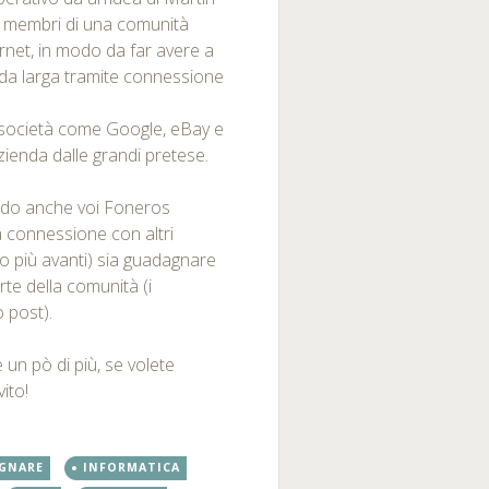
 ai membri di una comunità
rnet, in modo da far avere a
nda larga tramite connessione
 società come Google, eBay e
zienda dalle grandi pretese.
ando anche voi Foneros
a connessione con altri
mo più avanti) sia guadagnare
te della comunità (i
o post).
n pò di più, se volete
ito!
GNARE
INFORMATICA