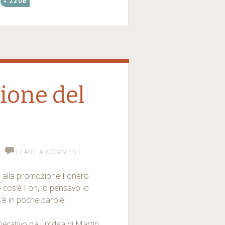
ZZUB
zione del
LEAVE A COMMENT
vo alla promozione Fonero
 cos’è Fon, io pensavo lo
’è in poche parole!
rativo da un’idea di Martin