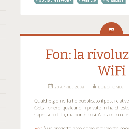
SOCIAL NETWORK
WEB 2.0
WIRELESS
Fon: la rivolu
WiFi
20 APRILE 2008
LOBOTOMIA
Qualche giorno fa ho pubblicato il post relati
Gets Fonero, qualcuno in privato mi ha chiesto
sapessero tutti, ma non è così. Allora ecco cos
Fon
è un progetto nato come movimento coope