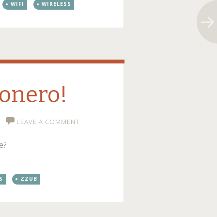
WIFI
WIRELESS
fonero!
LEAVE A COMMENT
e?
S
ZZUB