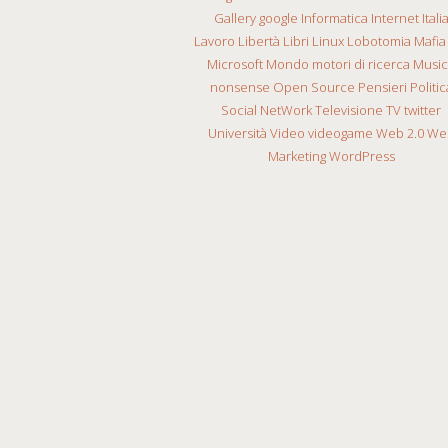
Gallery
google
Informatica
Internet
Itali
Lavoro
Libertà
Libri
Linux
Lobotomia
Mafia
Microsoft
Mondo
motori di ricerca
Musi
nonsense
Open Source
Pensieri
Politic
Social NetWork
Televisione
TV
twitter
Università
Video
videogame
Web 2.0
We
Marketing
WordPress