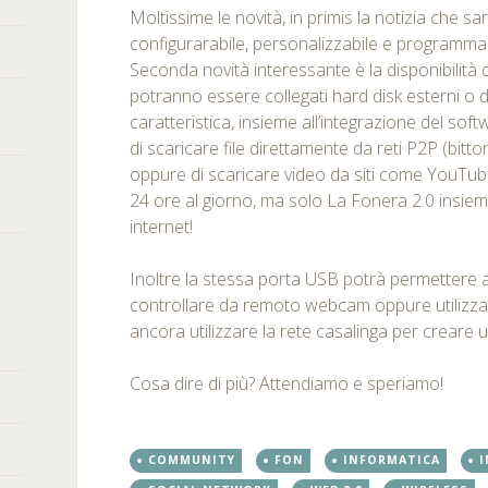
Moltissime le novità, in primis la notizia che s
configurarabile, personalizzabile e programma
Seconda novità interessante è la disponibilità
potranno essere collegati hard disk esterni o 
caratteristica, insieme all’integrazione del so
di scaricare file direttamente da reti P2P (bit
oppure di scaricare video da siti come YouTub
24 ore al giorno, ma solo La Fonera 2.0 insiem
internet!
Inoltre la stessa porta USB potrà permettere ag
controllare da remoto webcam oppure utilizza
ancora utilizzare la rete casalinga per creare 
Cosa dire di più? Attendiamo e speriamo!
COMMUNITY
FON
INFORMATICA