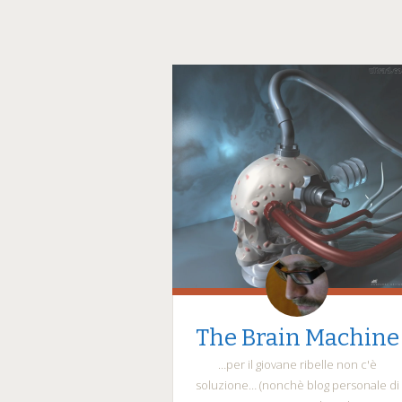
The Brain Machine
…per il giovane ribelle non c'è
soluzione… (nonchè blog personale di