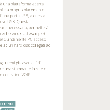
arà una piattaforma aperta,
bile a proprio piacemento!
 di una porta USB, a questa
drive USB. Questa
ftware necessario, permetterà
torrent o emule ad esempio)
e! Quindi niente PC acceso
e ad un hard disk collegati ad
li utenti più avanzati di
re una stampante in rete o
un centralino VOIP.
INTERNET