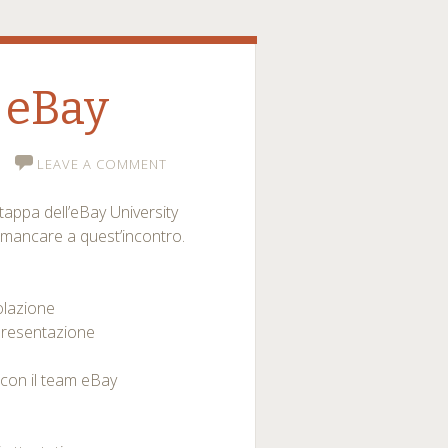
i eBay
LEAVE A COMMENT
 tappa dell’eBay University
 mancare a quest’incontro.
olazione
 Presentazione
con il team eBay