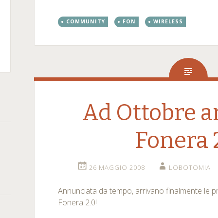
COMMUNITY
FON
WIRELESS
m
kedIn
rSquare
Ad Ottobre a
Fonera 
26 MAGGIO 2008
LOBOTOMIA
Annunciata da tempo, arrivano finalmente le p
Fonera 2.0!