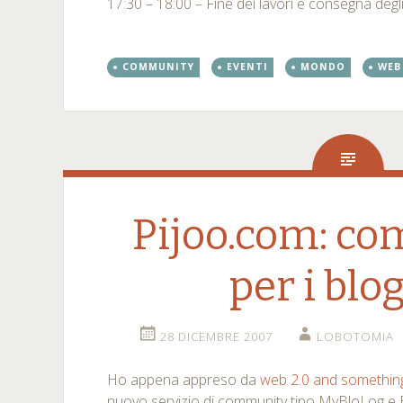
17:30 – 18:00 – Fine dei lavori e consegna degli
COMMUNITY
EVENTI
MONDO
WEB
Pijoo.com: c
per i blo
28 DICEMBRE 2007
LOBOTOMIA
Ho appena appreso da
web 2.0 and somethin
nuovo servizio di community tipo MyBloLog e Bl