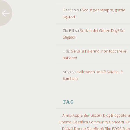
Destino
su
Scout per sempre, grazie
ragazzi
ZIo Bill
su
Sei fan dei Green Day? Sei
Sfigato!
...
su
Se vai a Palermo, non toccare le
banane!
Arpa
su
Halloween non è Satana, è
Samhain
TAG
Amici
Apple
Berlusconi
blog
BlogoSfera
Cinema
Classifica
Community
Concerti
Diri
Digitali
Donne
FaceBook
Film
FOSS
Fot