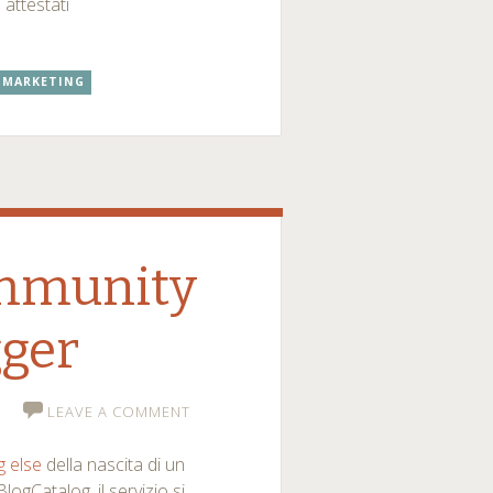
 attestati
 MARKETING
ommunity
gger
LEAVE A COMMENT
g else
della nascita di un
ogCatalog, il servizio si