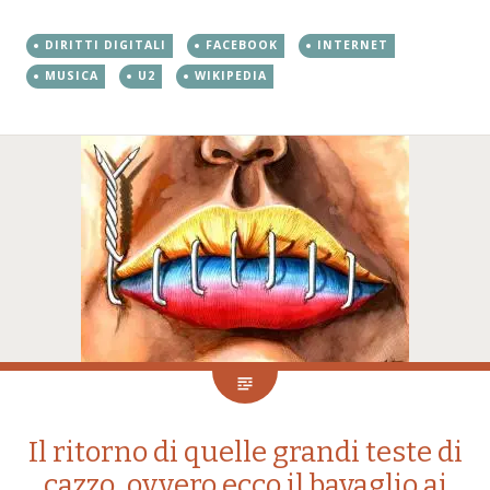
DIRITTI DIGITALI
FACEBOOK
INTERNET
MUSICA
U2
WIKIPEDIA
Il ritorno di quelle grandi teste di
cazzo, ovvero ecco il bavaglio ai