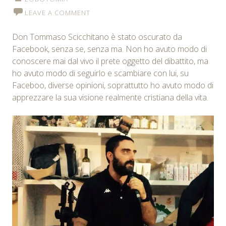
LEAVE A COMMENT
Don Tommaso Scicchitano è stato oscurato da
Facebook, senza se, senza ma. Non ho avuto modo di
conoscere mai dal vivo il prete oggetto del dibattito, ma
ho avuto modo di seguirlo e scambiare con lui, su
Faceboo, diverse opinioni, soprattutto ho avuto modo di
apprezzare la sua visione realmente cristiana della vita.