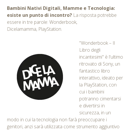
Bambini Nativi Digitali, Mamme e Tecnologia:
esiste un punto di incontro?
La risposta potrebbe
essere in tre parole: Wonderbook,
Dicelamamma, PlayStation.
"Wonderbook – Il
Libro degli
incantesimi" è l'ultimo
ritrovato di Sony, un
fantastico libro
interattivo, ideato per
la PlayStation, con
cui i bambini
potranno cimentarsi
e divertirsi in
sicurezza, in un
modo in cui la tecnologia non farà preoccupare i
genitori, anzi sarà utilizzata come strumento aggiuntivo