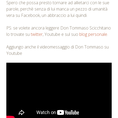
Spero che possa presto tornare ad allietarci con le sue
parole, perchè senza di lui manca un pezzo di umanità
vera su Facebook, un abbraccio a lui quindi.
PS: se volete ancora leggere Don Tommaso Scicchitano
lo trovate su
twitter
, Youtube e sul suo
blog personale
.
Aggiungo anche il videomessaggio di Don Tommaso su
Youtube