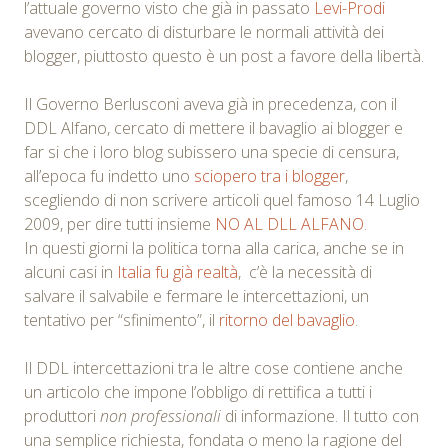
l’attuale governo visto che già in passato
Levi-Prodi
avevano cercato di disturbare le normali attività dei
blogger, piuttosto questo è un post a favore della libertà.
Il Governo Berlusconi aveva già in precedenza, con il
DDL Alfano, cercato di mettere il bavaglio ai blogger e
far si che i loro blog subissero una specie di censura,
all’epoca fu indetto uno
sciopero tra i blogger
,
scegliendo di non scrivere articoli quel famoso 14 Luglio
2009, per dire tutti insieme
NO AL DLL ALFANO
.
In questi giorni la politica torna alla carica, anche se in
alcuni casi in
Italia fu già realtà
, c’è la necessità di
salvare il salvabile e fermare le intercettazioni, un
tentativo per “sfinimento”, il
ritorno del bavaglio
.
Il DDL intercettazioni tra le altre cose contiene anche
un articolo che impone l’obbligo di rettifica a tutti i
produttori
non professionali
di informazione. Il tutto con
una semplice richiesta, fondata o meno la ragione del