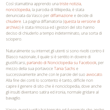
Così stamattina apprendo una
triste notizia
,
nonciclopedia
, la parodia di Wikipedia, è stata
denunciata da Vasco per
diffamazione
e decide di
chiudere
. La pagina diffamatoria (
questa la versione di
archivio
) è stata rimossa ed i gestori del sito hanno
deciso di chiuderlo a tempo indeterminato, una sorta di
sciopero.
Naturalmente su internet gli utenti si sono rivolti contro il
Blasco nazionale, il quale si è sentito in dovere di
giustificarsi,
parlando di Nonciclopedia su Facebook
, per
mezzo della sua portavoce
Tania Sachs
e
successivamente anche con le parole del suo
avvocato
.
Alla fine dei conti lo scontento è tanto, difficile non
capire il genere di sito che è nonciclopedia, dove anche
gli insulti diventano satira ed ironia, normale gridare al
bavaglio.
Vasco, questa volta hai toppato ed è normale che anche