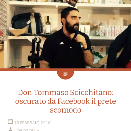
Don Tommaso Scicchitano:
oscurato da Facebook il prete
scomodo
18 FEBBRAIO 2016
LOBOTOMIA