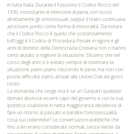
in tutta Italia. Durante il Fascismo il Codice Rocco del
1930, nonostante le intenzioni di pena, non toccò
direttamente gli omosessuali, seppur il reato continuava
ad essere punito come forma di immoralità. Da notare
che il Codice Rocco è quello che sostanzialmente
tutt’oggi è il Codice di Procedura Penale in vigore e gli
anni di dominio della Democrazia Cristiana non ci hanno
certo aiutato a migliore la situazione. Diciamo che nel
corso degli anni si è evitato sempre di sistemare la
situazione, piano piano riducendo le pene, ma non con
poche difficoltà siamo arrivati alle Unioni Civili dei giorni
nostri.
La domanda che sorge ora è se un Gasparri qualsiasi
domani dovesse essere capo del governo e con la sua
ipotetica coalizione in netta maggioranza decidesse di
fare un ritorno al passato e bandire l’omosessualità,
cosa succederebbe? Le conversazioni pubbliche che
fino a ieri erano considerate normali, senza niente da
nascondere di colpo diventano illegali, vergognose, e