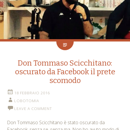
Don Tommaso Scicchitano:
oscurato da Facebook il prete
scomodo
18 FEBBRAIO 2016
LOBOTOMIA
LEAVE A COMMENT
Don Tommaso Scicchitano è stato oscurato da
Facebook, senza se, senza ma. Non ho avuto modo di