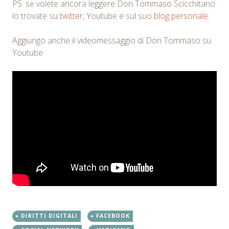
PS: se volete ancora leggere Don Tommaso Scicchitano
lo trovate su
twitter
, Youtube e sul suo
blog personale
.
Aggiungo anche il videomessaggio di Don Tommaso su
Youtube
DIRITTI DIGITALI
FACEBOOK