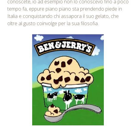
conoscete, io ad esempio non lo conoscevo fino a poco
tempo fa, eppure piano piano sta prendendo piede in
Italia e conquistando chi assapora il suo gelato, che
oltre al gusto coinvolge per la sua filosofia.