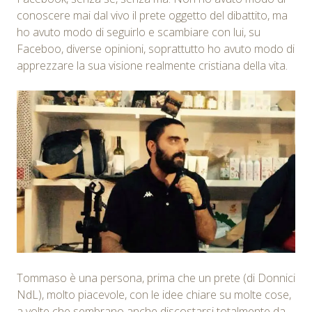
conoscere mai dal vivo il prete oggetto del dibattito, ma
ho avuto modo di seguirlo e scambiare con lui, su
Faceboo, diverse opinioni, soprattutto ho avuto modo di
apprezzare la sua visione realmente cristiana della vita.
Tommaso è una persona, prima che un prete (di Donnici
NdL), molto piacevole, con le idee chiare su molte cose,
a volte che sembrano anche discostarsi totalmente da