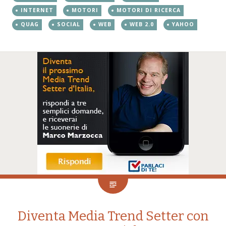
INTERNET
MOTORI
MOTORI DI RICERCA
QUAG
SOCIAL
WEB
WEB 2.0
YAHOO
Diventa Media Trend Setter con