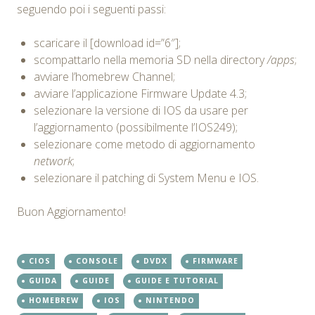
seguendo poi i seguenti passi:
scaricare il [download id=”6″];
scompattarlo nella memoria SD nella directory
/apps
;
avviare l’homebrew Channel;
avviare l’applicazione Firmware Update 4.3;
selezionare la versione di IOS da usare per
l’aggiornamento (possibilmente l’IOS249);
selezionare come metodo di aggiornamento
network
;
selezionare il patching di System Menu e IOS.
Buon Aggiornamento!
CIOS
CONSOLE
DVDX
FIRMWARE
GUIDA
GUIDE
GUIDE E TUTORIAL
HOMEBREW
IOS
NINTENDO