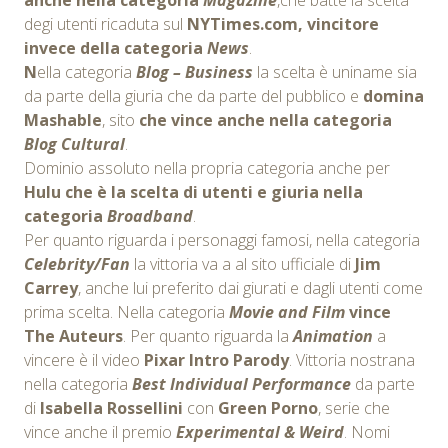
degi utenti ricaduta sul
NYTimes.com, vincitore
invece della categoria
News
.
N
ella categoria
Blog – Business
la scelta è uniname sia
da parte della giuria che da parte del pubblico e
domina
Mashable
, sito
che vince anche nella categoria
Blog
Cultural
.
Dominio assoluto nella propria categoria anche per
Hulu che è la scelta di utenti e giuria nella
categoria
Broadband
.
Per quanto riguarda i personaggi famosi, nella categoria
Celebrity/Fan
la vittoria va a al sito ufficiale di
Jim
Carrey
, anche lui preferito dai giurati e dagli utenti come
prima scelta. Nella categoria
Movie and Film
vince
The Auteurs
. Per quanto riguarda la
Animation
a
vincere è il video
Pixar Intro Parody
. Vittoria nostrana
nella categoria
Best Individual Performance
da parte
di
Isabella Rossellini
con
Green Porno
, serie che
vince anche il premio
Experimental & Weird
. Nomi