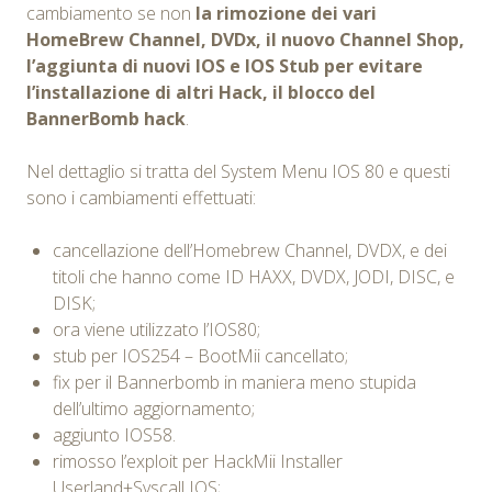
cambiamento se non
la rimozione dei vari
HomeBrew Channel, DVDx, il nuovo Channel Shop,
l’aggiunta di nuovi IOS e IOS Stub per evitare
l’installazione di altri Hack, il blocco del
BannerBomb hack
.
Nel dettaglio si tratta del System Menu IOS 80 e questi
sono i cambiamenti effettuati:
cancellazione dell’Homebrew Channel, DVDX, e dei
titoli che hanno come ID HAXX, DVDX, JODI, DISC, e
DISK;
ora viene utilizzato l’IOS80;
stub per IOS254 – BootMii cancellato;
fix per il Bannerbomb in maniera meno stupida
dell’ultimo aggiornamento;
aggiunto IOS58.
rimosso l’exploit per HackMii Installer
Userland+Syscall IOS;