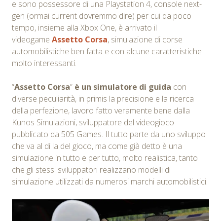
e sono possessore di una Playstation 4, console next-
gen (ormai current dovremmo dire) per cui da poco
tempo, insieme alla Xbox One, è arrivato il
videogame
Assetto Corsa
, simulazione di corse
automobilistiche ben fatta e con alcune caratteristiche
molto interessanti.
“
Assetto Corsa
”
è un simulatore di guida
con
diverse peculiarità, in primis la precisione e la ricerca
della perfezione, lavoro fatto veramente bene dalla
Kunos Simulazioni, sviluppatore del videogioco
pubblicato da 505 Games. Il tutto parte da uno sviluppo
che va al di la del gioco, ma come già detto è una
simulazione in tutto e per tutto, molto realistica, tanto
che gli stessi sviluppatori realizzano modelli di
simulazione utilizzati da numerosi marchi automobilistici.