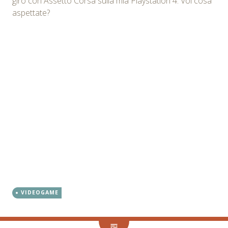
giro con Assetto Corsa sulla mia Playstation 4. Voi cosa
aspettate?
VIDEOGAME