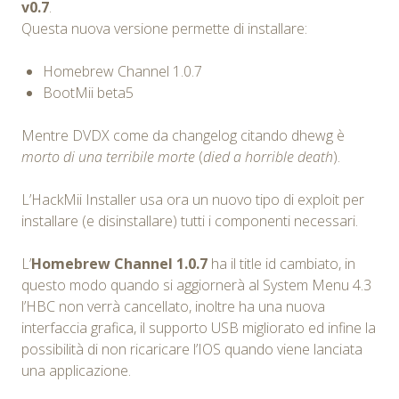
v0.7
.
Questa nuova versione permette di installare:
Homebrew Channel 1.0.7
BootMii beta5
Mentre DVDX come da changelog citando dhewg è
morto di una terribile morte
(
died a horrible death
).
L’HackMii Installer usa ora un nuovo tipo di exploit per
installare (e disinstallare) tutti i componenti necessari.
L’
Homebrew Channel 1.0.7
ha il title id cambiato, in
questo modo quando si aggiornerà al System Menu 4.3
l’HBC non verrà cancellato, inoltre ha una nuova
interfaccia grafica, il supporto USB migliorato ed infine la
possibilità di non ricaricare l’IOS quando viene lanciata
una applicazione.