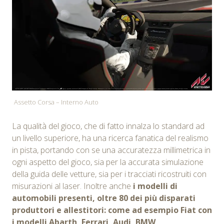
Assetto Corsa – Interno Auto
La qualità del gioco, che di fatto innalza lo standard ad
un livello superiore, ha una ricerca fanatica del realismo
in pista, portando con se una accuratezza millimetrica in
ogni aspetto del gioco, sia per la accurata simulazione
della guida delle vetture, sia per i tracciati ricostruiti con
misurazioni al laser. Inoltre anche
i modelli di
automobili presenti, oltre 80 dei più disparati
produttori e allestitori: come ad esempio Fiat con
i modelli Abarth, Ferrari, Audi, BMW,