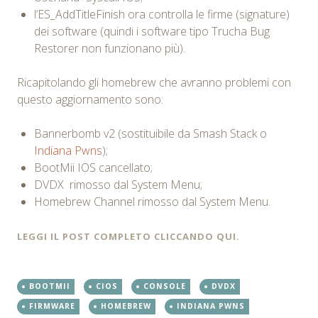
l’ES_AddTitleFinish ora controlla le firme (signature)
dei software (quindi i software tipo Trucha Bug
Restorer non funzionano più).
Ricapitolando gli homebrew che avranno problemi con
questo aggiornamento sono:
Bannerbomb v2 (sostituibile da Smash Stack o
Indiana Pwns
);
BootMii IOS cancellato;
DVDX rimosso dal System Menu;
Homebrew Channel rimosso dal System Menu.
LEGGI IL POST COMPLETO CLICCANDO QUI.
BOOTMII
CIOS
CONSOLE
DVDX
FIRMWARE
HOMEBREW
INDIANA PWNS