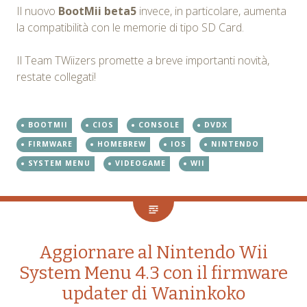
Il nuovo
BootMii beta5
invece, in particolare, aumenta
la compatibilità con le memorie di tipo SD Card.
Il Team TWiizers promette a breve importanti novità,
restate collegati!
BOOTMII
CIOS
CONSOLE
DVDX
FIRMWARE
HOMEBREW
IOS
NINTENDO
SYSTEM MENU
VIDEOGAME
WII
Aggiornare al Nintendo Wii
System Menu 4.3 con il firmware
updater di Waninkoko