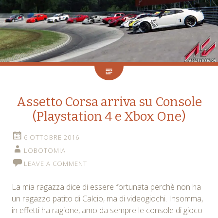
Assetto Corsa arriva su Console
(Playstation 4 e Xbox One)
6 OTTOBRE 2016
LOBOTOMIA
LEAVE A COMMENT
La mia ragazza dice di essere fortunata perchè non ha
un ragazzo patito di Calcio, ma di videogiochi. Insomma,
in effetti ha ragione, amo da sempre le console di gioco