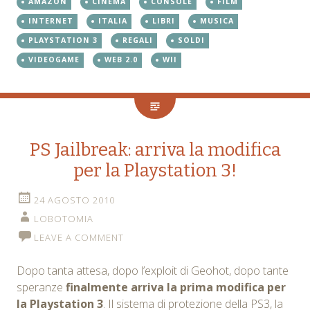
AMAZON
CINEMA
CONSOLE
FILM
INTERNET
ITALIA
LIBRI
MUSICA
PLAYSTATION 3
REGALI
SOLDI
VIDEOGAME
WEB 2.0
WII
PS Jailbreak: arriva la modifica
per la Playstation 3!
24 AGOSTO 2010
LOBOTOMIA
LEAVE A COMMENT
Dopo tanta attesa, dopo l’exploit di Geohot, dopo tante
speranze
finalmente arriva la prima modifica per
la Playstation 3
. Il sistema di protezione della PS3, la