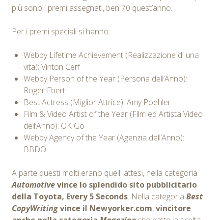
più sono i premi assegnati, ben 70 quest’anno.
Per i premi speciali si hanno:
Webby Lifetime Achievement (Realizzazione di una
vita): Vinton Cerf
Webby Person of the Year (Persona dell’Anno):
Roger Ebert
Best Actress (Miglior Attrice): Amy Poehler
Film & Video Artist of the Year (Film ed Artista Video
dell’Anno): OK Go
Webby Agency of the Year (Agenzia dell’Anno):
BBDO
A parte questi molti erano quelli attesi, nella categoria
Automotive
vince lo splendido sito pubblicitario
della Toyota, Every 5 Seconds
. Nella categoria
Best
CopyWriting
vince il Newyorker.com
,
vincitore
anche nella categoria
Magazine
,che batte la scelta