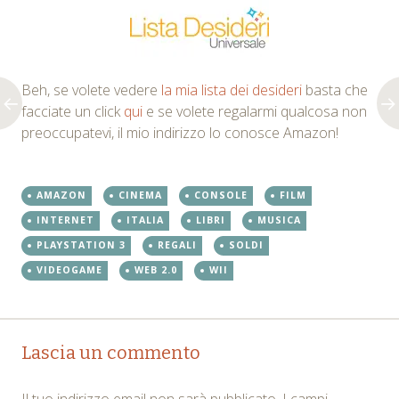
Beh, se volete vedere
la mia lista dei desideri
basta che
facciate un click
qui
e se volete regalarmi qualcosa non
preoccupatevi, il mio indirizzo lo conosce Amazon!
AMAZON
CINEMA
CONSOLE
FILM
INTERNET
ITALIA
LIBRI
MUSICA
PLAYSTATION 3
REGALI
SOLDI
VIDEOGAME
WEB 2.0
WII
Post
←
→
Lascia un commento
navigation
Il tuo indirizzo email non sarà pubblicato.
I campi