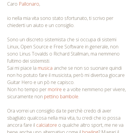
Caro
Pallonaro
,
io nella mia vita sono stato sfortunato, ti scrivo per
chiederti un aiuto e un consiglio.
Sono un discreto sistemista che si occupa di sistemi
Linux, Open Source e Free Software in generale, non
sono Linus Tovalds o Richard Stallman, ma nemmeno
l’ultimo dei sistemisti.
Sai mi piace la
musica
anche se non so suonare quindi
non ho potuto fare il musicista, però mi divertoa giocare
Guitar Hero e un pò ne capisco.
Non ho tempo per
morire
e a volte nemmeno per vivere,
sicuramente non
pettino bambole
.
Ora vorrei un consiglio da te perchè credo di aver
sbagliato qualcosa nella mia vita, tu credi che io possa
ancora fare il
calciatore
o qualche altro sport, me ne va
bene anche uno alternativo come il
bowling
? Magari il