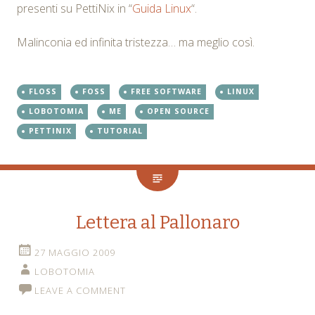
presenti su PettiNix in “
Guida Linux
“.
Malinconia ed infinita tristezza… ma meglio così.
FLOSS
FOSS
FREE SOFTWARE
LINUX
LOBOTOMIA
ME
OPEN SOURCE
PETTINIX
TUTORIAL
Lettera al Pallonaro
27 MAGGIO 2009
LOBOTOMIA
LEAVE A COMMENT