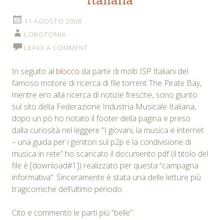
Italiana
11 AGOSTO 2008
LOBOTOMIA
LEAVE A COMMENT
In seguito al
blocco
da parte di molti ISP Italiani del
famoso motore di ricerca di file torrent The Pirate Bay,
mentre ero alla ricerca di notizie fresche, sono giunto
sul sito della Federazione Industria Musicale Italiana,
dopo un pò ho notato il footer della pagina e preso
dalla curiosità nel leggere “I giovani, la musica e internet
– una guida per i genitori sul p2p e la condivisione di
musica in rete” ho scaricato il documento pdf (il titolo del
file è [download#1]) realizzato per questa “campagna
informativa”. Sinceramente è stata una delle letture più
tragicomiche dell’ultimo periodo.
Cito e commento le parti più “belle”: