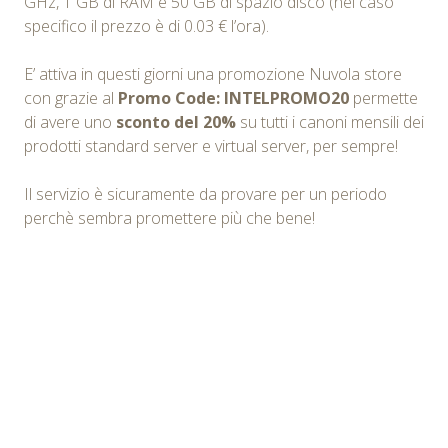
GHz, 1 GB di RAM e 50 GB di spazio disco (nel caso
specifico il prezzo è di 0.03 € l’ora).
E’ attiva in questi giorni una promozione Nuvola store
con grazie al
Promo Code: INTELPROMO20
permette
di avere uno
sconto del 20%
su tutti i canoni mensili dei
prodotti standard server e virtual server, per sempre!
Il servizio è sicuramente da provare per un periodo
perchè sembra promettere più che bene!