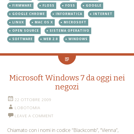
FIRMWARE
FLOSS
FOSS
GOOGLE
GOOGLE CHROME
INFORMATICA
INTERNET
LINUX
MAC OS X
MICROSOFT
OPEN SOURCE
SISTEMA OPERATIVO
SOFTWARE
WEB 2.0
WINDOWS
Microsoft Windows 7 da oggi nei
negozi
22 OTTOBRE 2009
LOBOTOMIA
LEAVE A COMMENT
Chiamato con i nomi in codice “Blackcomb”, “Vienna”,