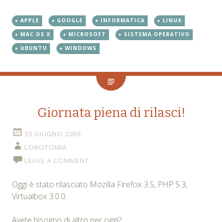
APPLE
GOOGLE
INFORMATICA
LINUX
MAC OS X
MICROSOFT
SISTEMA OPERATIVO
UBUNTU
WINDOWS
Giornata piena di rilasci!
30 GIUGNO 2009
LOBOTOMIA
LEAVE A COMMENT
Oggi è stato rilasciato Mozilla Firefox 3.5, PHP 5.3,
Virtualbox 3.0.0.
Avete bisogno di altro per oggi?