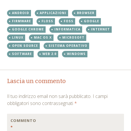
ANDROID
APPLICAZIONI
BROWSER
FIRMWARE
FLOSS
FOSS
GOOGLE
GOOGLE CHROME
INFORMATICA
INTERNET
LINUX
MAC OS X
MICROSOFT
OPEN SOURCE
SISTEMA OPERATIVO
SOFTWARE
WEB 2.0
WINDOWS
Post
←
→
Lascia un commento
navigation
Il tuo indirizzo email non sarà pubblicato.
I campi
obbligatori sono contrassegnati
*
COMMENTO
*