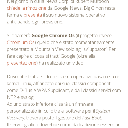
Nel giorno in cui la News Corp. di Rupert Murdoch
chiede la rimozione
da Google News, Big G non resta
ferma e
presenta
il suo nuovo sistema operativo
anticipando ogni previsione.
Si chiamerà
Google Chrome Os
(il progetto invece
Chromium Os
) quello che è stato momentaneamente
presentato a Mountain View solo agli sviluppatori. Per
fare capire di cosa si tratti Google (oltre alla
presentazione
) ha realizzato un video.
Dovrebbe trattarsi di un sistema operativo basato su un
kernel Linux, affiancato dai suoi classici componenti
come D-Bus e WPA Supplicant, e da i classici servizi com
NTP e syslog.
Ad uno strato inferiore ci sarà un firmware
personalizzato iin cui oltre al software per il
System
Recovery
, troverà posto il gestore del
Fast Boot
.
Il server grafico dovrebbe come da tradizione essere un