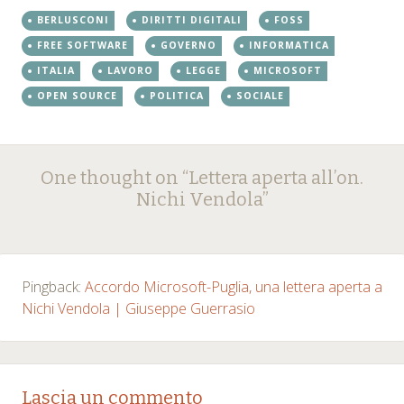
BERLUSCONI
DIRITTI DIGITALI
FOSS
FREE SOFTWARE
GOVERNO
INFORMATICA
ITALIA
LAVORO
LEGGE
MICROSOFT
OPEN SOURCE
POLITICA
SOCIALE
Post
←
→
One thought on “
Lettera aperta all’on.
navigation
Nichi Vendola
”
Pingback:
Accordo Microsoft-Puglia, una lettera aperta a
Nichi Vendola | Giuseppe Guerrasio
Lascia un commento