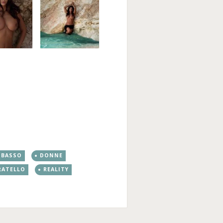
 BASSO
DONNE
RATELLO
REALITY