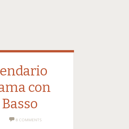
alendario
rama con
l Basso
A
8 COMMENTS