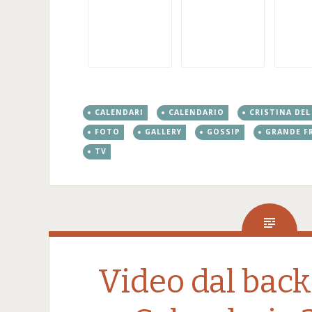
CALENDARI
CALENDARIO
CRISTINA DEL
FOTO
GALLERY
GOSSIP
GRANDE F
TV
Video dal back