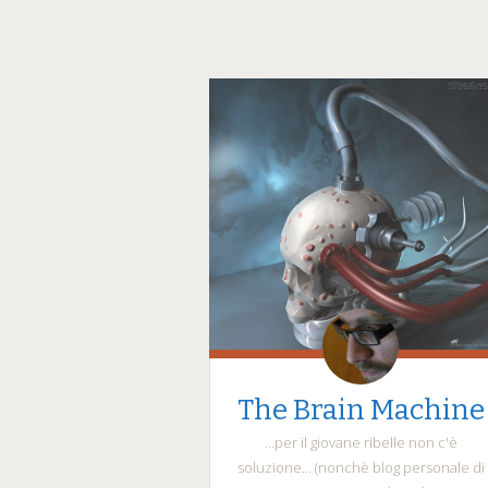
The Brain Machine
…per il giovane ribelle non c'è
soluzione… (nonchè blog personale di