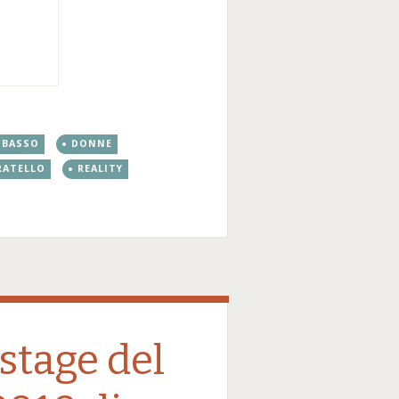
 BASSO
DONNE
RATELLO
REALITY
stage del