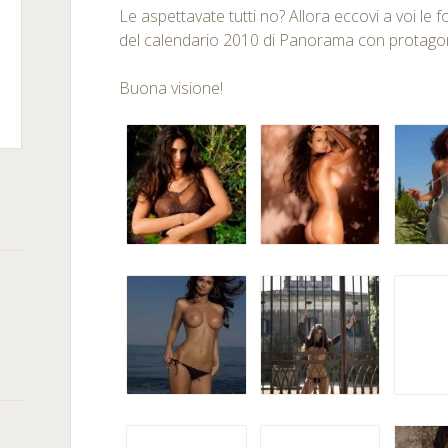
Le aspettavate tutti no? Allora eccovi a voi le 
del calendario 2010 di Panorama con protagon
m
kedIn
Buona visione!
rSquare