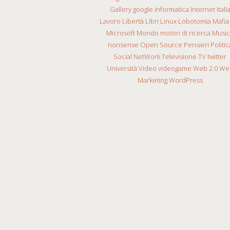
Gallery
google
Informatica
Internet
Itali
Lavoro
Libertà
Libri
Linux
Lobotomia
Mafia
Microsoft
Mondo
motori di ricerca
Musi
nonsense
Open Source
Pensieri
Politic
Social NetWork
Televisione
TV
twitter
Università
Video
videogame
Web 2.0
We
Marketing
WordPress