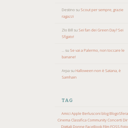
Destino
su
Scout per sempre, grazie
ragazzi
ZIo Bill
su
Sei fan dei Green Day? Sei
Sfigato!
...
su
Se vai a Palermo, non toccare le
banane!
Arpa
su
Halloween non è Satana, è
Samhain
TAG
Amici
Apple
Berlusconi
blog
BlogoSfera
Cinema
Classifica
Community
Concerti
Diri
Digitali
Donne
FaceBook
Film
FOSS
Fot