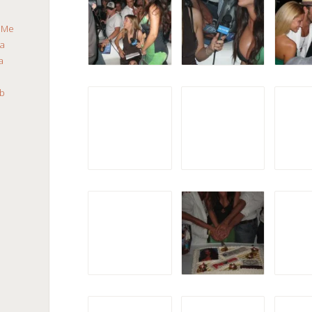
a
Me
ca
a
b