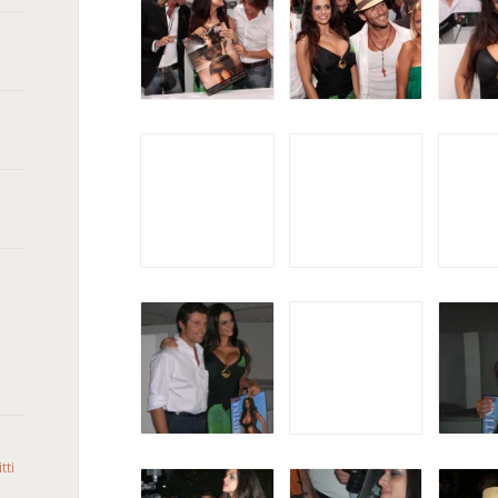
tti
o