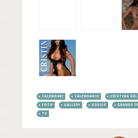
CALENDARI
CALENDARIO
CRISTINA DEL
FOTO
GALLERY
GOSSIP
GRANDE F
TV