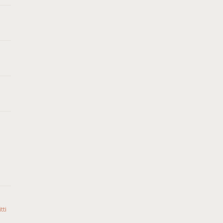
tti
o