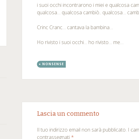
i suoi occhi incontrarono i miei e qualcosa c
qualcosa… qualcosa cambiò.. qualcosa… cambiò
m
kedIn
Crinc Cranc… cantava la bambina…
rSquare
Ho rivisto i suoi occhi… ho rivisto… me…
NONSENSE
Post
←
→
Lascia un commento
navigation
Il tuo indirizzo email non sarà pubblicato.
I ca
contrassegnati
*