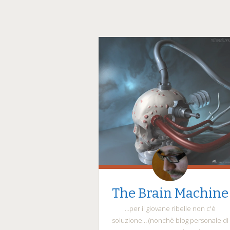
The Brain Machine
…per il giovane ribelle non c'è
soluzione… (nonchè blog personale di