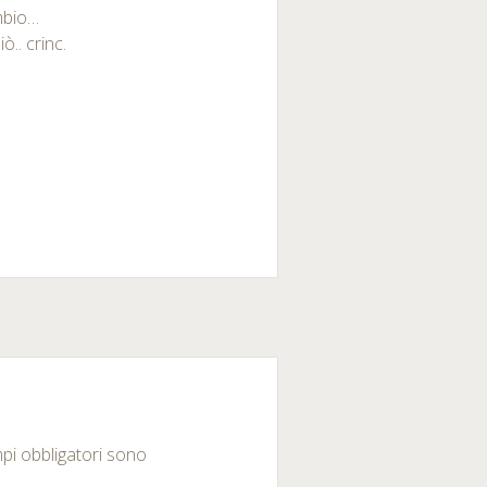
ambio…
.. crinc.
mpi obbligatori sono