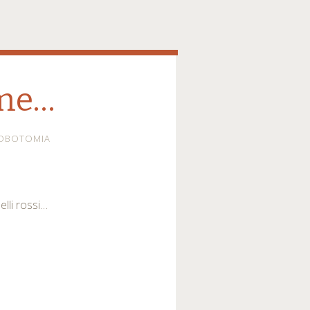
ome…
OBOTOMIA
elli rossi…