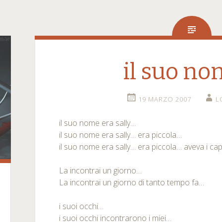
il suo n
19 MARZO 2007
L
il suo nome era sally…
il suo nome era sally… era piccola…
il suo nome era sally… era piccola… aveva i cap
La incontrai un giorno…
La incontrai un giorno di tanto tempo fa…
i suoi occhi…
i suoi occhi incontrarono i miei…