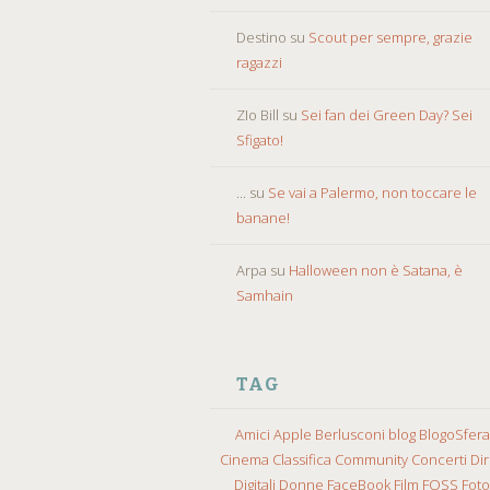
Destino
su
Scout per sempre, grazie
ragazzi
ZIo Bill
su
Sei fan dei Green Day? Sei
Sfigato!
...
su
Se vai a Palermo, non toccare le
banane!
Arpa
su
Halloween non è Satana, è
Samhain
TAG
Amici
Apple
Berlusconi
blog
BlogoSfera
Cinema
Classifica
Community
Concerti
Diri
Digitali
Donne
FaceBook
Film
FOSS
Fot