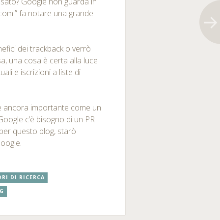
ssato? Google non guarda in
om!” fa notare una grande
nefici dei trackback o verrò
sa, una cosa è certa alla luce
uali e iscrizioni a liste di
 è ancora importante come un
 Google c’è bisogno di un PR
per questo blog, starò
Google.
RI DI RICERCA
NG