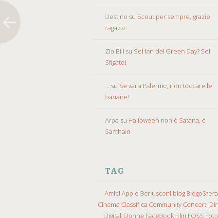
Destino
su
Scout per sempre, grazie
ragazzi
ZIo Bill
su
Sei fan dei Green Day? Sei
Sfigato!
...
su
Se vai a Palermo, non toccare le
banane!
Arpa
su
Halloween non è Satana, è
Samhain
TAG
Amici
Apple
Berlusconi
blog
BlogoSfera
Cinema
Classifica
Community
Concerti
Diri
Digitali
Donne
FaceBook
Film
FOSS
Fot