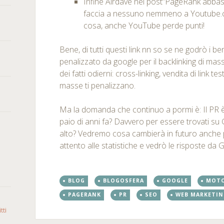
Infine Airdave nel post”PageRank abba
faccia a nessuno nemmeno a Youtube.c
cosa, anche YouTube perde punti!
Bene, di tutti questi link nn so se ne godrò i be
penalizzato da google per il backlinking di mas
dei fatti odierni: cross-linking, vendita di link test
masse ti penalizzano.
Ma la domanda che continuo a pormi è: Il PR
paio di anni fa? Davvero per essere trovati su
alto? Vedremo cosa cambierà in futuro anche 
attento alle statistiche e vedrò le risposte da 
BLOG
BLOGOSFERA
GOOGLE
MOTO
PAGERANK
PR
SEO
WEB MARKETI
tti
o