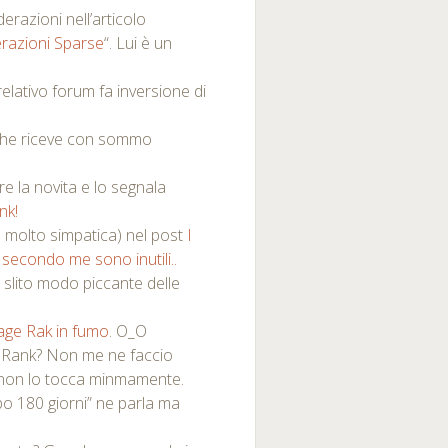
erazioni nell’articolo
erazioni Sparse
“. Lui è un
relativo forum fa inversione di
che riceve con sommo
e la novita e lo segnala
nk!
a molto simpatica) nel post
I
 secondo me sono inutili..
 slito modo piccante delle
age Rak in fumo
. O_O
eRank? Non me ne faccio
sa non lo tocca minmamente.
 180 giorni” ne parla ma