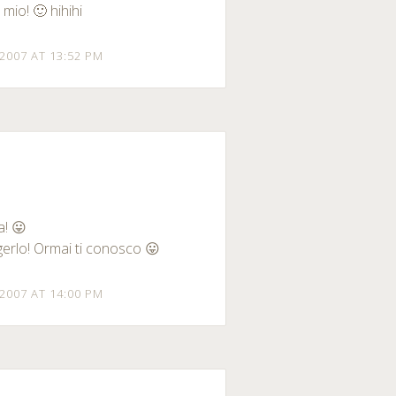
mio! 🙂 hihihi
2007 AT 13:52 PM
a! 😛
gerlo! Ormai ti conosco 😛
2007 AT 14:00 PM