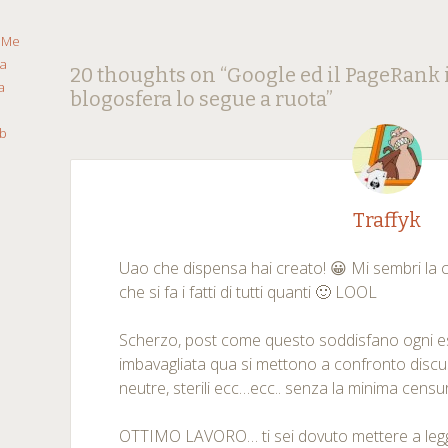
a
Me
ca
Post
←
→
20 thoughts on “
Google ed il PageRank 
a
blogosfera lo segue a ruota
”
navigation
b
Traffyk
Uao che dispensa hai creato! 😀 Mi sembri la c
che si fa i fatti di tutti quanti 🙂 LOOL
Scherzo, post come questo soddisfano ogni esi
imbavagliata qua si mettono a confronto discuss
neutre, sterili ecc…ecc.. senza la minima censu
OTTIMO LAVORO… ti sei dovuto mettere a legger