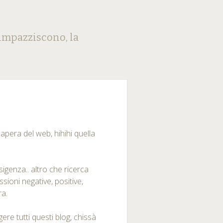
impazziscono, la
apera del web, hihihi quella
genza.. altro che ricerca
ioni negative, positive,
ra.
e tutti questi blog, chissà