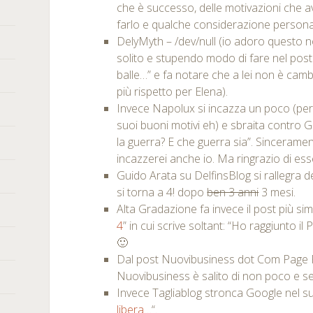
che è successo, delle motivazioni che 
farlo e qualche considerazione persona
DelyMyth – /dev/null (io adoro questo n
solito e stupendo modo di fare nel post
balle…” e fa notare che a lei non è cam
più rispetto per Elena).
Invece Napolux si incazza un poco (per 
suoi buoni motivi eh) e sbraita contro 
la guerra? E che guerra sia”. Sincerame
incazzerei anche io. Ma ringrazio di ess
Guido Arata su DelfinsBlog si rallegra
si torna a 4! dopo
ben 3 anni
3 mesi.
Alta Gradazione fa invece il post più simp
4
” in cui scrive soltant: “Ho raggiunto i
🙂
Dal post Nuovibusiness dot Com Page
Nuovibusiness è salito di non poco e se
Invece Tagliablog stronca Google nel su
libera…
“.