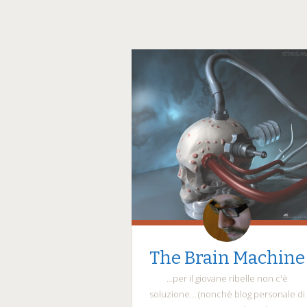
The Brain Machine
…per il giovane ribelle non c'è
soluzione… (nonchè blog personale di