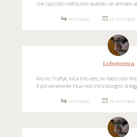
che cazzotto nell’occhio quando sei arrivato al 
RISPONDI
28 OTTOBRE 
Lobotomia
Ma no Traffyk, mica li ho letti, ho fatto solo fint
E poi veramente il tuo non c’era bisogno di leg
RISPONDI
28 OTTOBRE 