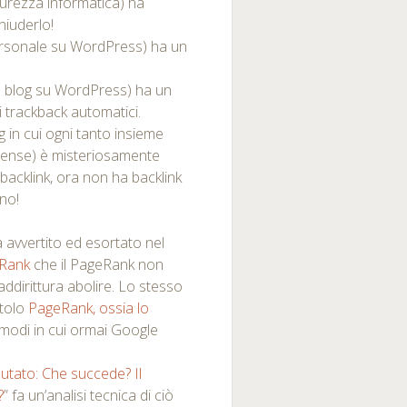
curezza informatica) ha
hiuderlo!
personale su WordPress) ha un
o blog su WordPress) ha un
 trackback automatici.
g in cui ogni tanto insieme
ense) è misteriosamente
backlink, ora non ha backlink
no!
 avvertito ed esortato nel
eRank
che il PageRank non
ddirittura abolire. Lo stesso
itolo
PageRank, ossia lo
modi in cui ormai Google
utato: Che succede? Il
?
” fa un’analisi tecnica di ciò