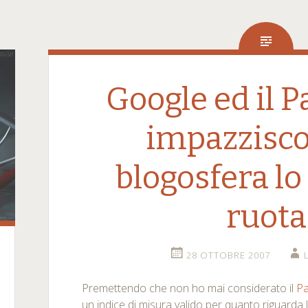
Google ed il 
impazzisco
blogosfera lo
ruota
28 OTTOBRE 2007
Premettendo che non ho mai considerato il
P
un indice di misura valido per quanto riguarda l