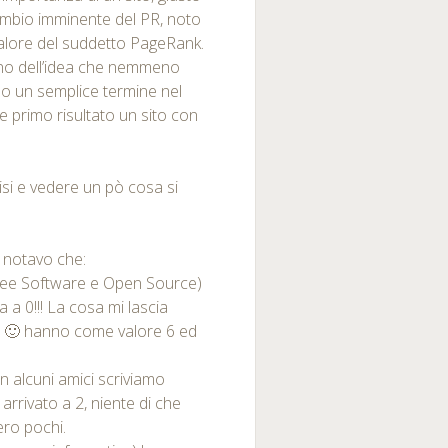
 cambio imminente del PR, noto
 valore del suddetto PageRank.
no dell’idea che nemmeno
do un semplice termine nel
e primo risultato un sito con
si e vedere un pò cosa si
g notavo che:
, Free Software e Open Source)
ra a 0!!! La cosa mi lascia
 🙂 hanno come valore 6 ed
on alcuni amici scriviamo
arrivato a 2, niente di che
ero pochi.