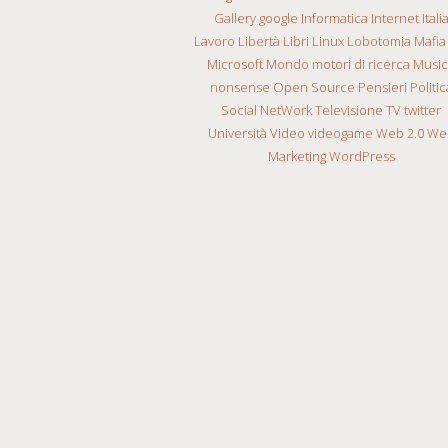
Gallery
google
Informatica
Internet
Itali
Lavoro
Libertà
Libri
Linux
Lobotomia
Mafia
Microsoft
Mondo
motori di ricerca
Musi
nonsense
Open Source
Pensieri
Politic
Social NetWork
Televisione
TV
twitter
Università
Video
videogame
Web 2.0
We
Marketing
WordPress