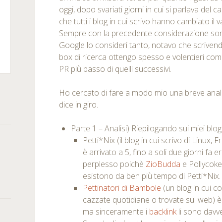
oggi, dopo svariati giorni in cui si parlava del
che tutti i blog in cui scrivo hanno cambiato il
Sempre con la precedente considerazione so
m
kedIn
Google lo consideri tanto, notavo che scriven
box di ricerca ottengo spesso e volentieri com
rSquare
PR più basso di quelli successivi.
Ho cercato di fare a modo mio una breve anali
dice in giro.
Parte 1 – Analisi) Riepilogando sui miei blo
Petti*Nix (il blog in cui scrivo di Linux
è arrivato a 5, fino a soli due giorni fa e
perplesso poichè
ZioBudda
e Pollycoke
esistono da ben più tempo di Petti*Nix.
Pettinatori di Bambole
(un blog in cui c
cazzate quotidiane o trovate sul web) è 
ma sinceramente i
backlink
li sono davv