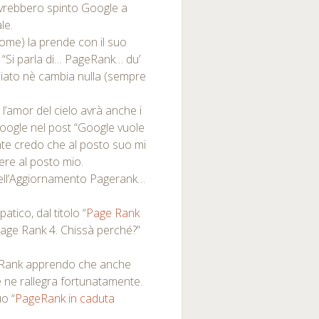
avrebbero spinto Google a
le.
ome) la prende con il suo
 “Si parla di… PageRank… du’
biato nè cambia nulla (sempre
l’amor del cielo avrà anche i
Google nel post “Google vuole
nte credo che al posto suo mi
ere al posto mio.
 dell’Aggiornamento Pagerank…
atico, dal titolo “
Page Rank
l Page Rank 4. Chissà perché?”
 Rank apprendo che anche
 ne rallegra fortunatamente.
o “
PageRank in caduta