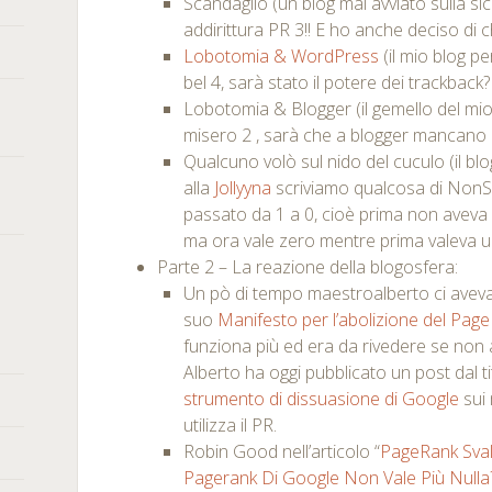
Scandaglio (un blog mai avviato sulla si
addirittura PR 3!! E ho anche deciso di c
Lobotomia & WordPress
(il mio blog 
bel 4, sarà stato il potere dei trackback?
Lobotomia & Blogger (il gemello del mi
misero 2 , sarà che a blogger mancano i
Qualcuno volò sul nido del cuculo (il blo
alla
Jollyyna
scriviamo qualcosa di NonS
passato da 1 a 0, cioè prima non aveva 
ma ora vale zero mentre prima valeva u
Parte 2 – La reazione della blogosfera:
Un pò di tempo maestroalberto ci aveva
suo
Manifesto per l’abolizione del Pag
funziona più ed era da rivedere se non a
Alberto ha oggi pubblicato un post dal t
strumento di dissuasione di Google
sui 
utilizza il PR.
Robin Good nell’articolo “
PageRank Sval
Pagerank Di Google Non Vale Più Nulla