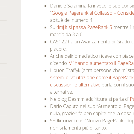
Daniele Salamina fa invece le sue consid
“
Google Pagerank al Collasso – Consid
abituè del numero 4.
Su
4mj.it si passa PageRank 5
mentre il 
marcia da 3 a 0.
CA9122 ha un Avanzamento di Grado 
piacere.
Anche deliriomediatico riceve con piacer
dicendo
Mi hanno aumentato il PageRa
Il buon Traffyk (altra persone che mi st
sistemi di valutazione come il PageRank
discussioni e alternative
parla con il suo
alternative.
Ne blog Desmm addirittura si parla di
P
Dario Caputo nel suo “Aumento di Pag
nulla, grazie!” fa ben capire che la co
980km invece in “Nuovo PageRank…dopo
non si lamenta più di tanto.