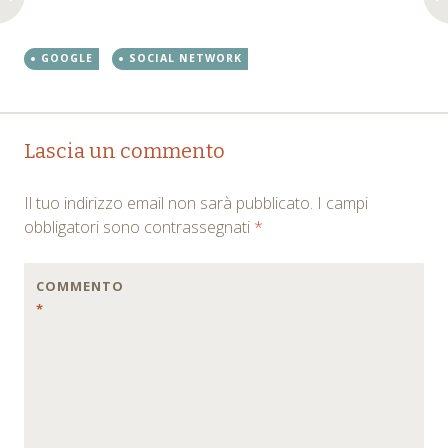
GOOGLE
SOCIAL NETWORK
Post
←
→
Lascia un commento
navigation
Il tuo indirizzo email non sarà pubblicato.
I campi
obbligatori sono contrassegnati
*
COMMENTO
*