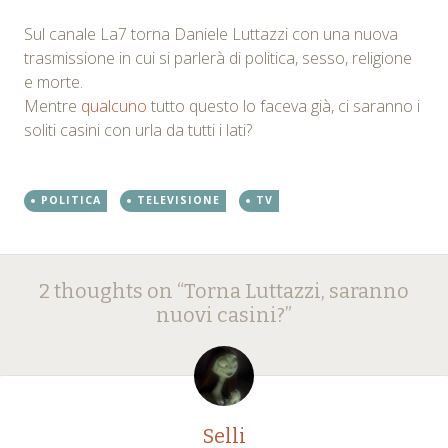
Sul canale La7 torna Daniele Luttazzi con una nuova
trasmissione in cui si parlerà di politica, sesso, religione
e morte.
Mentre
qualcuno
tutto questo lo faceva già, ci saranno i
soliti casini con urla da tutti i lati?
POLITICA
TELEVISIONE
TV
Post
←
→
2 thoughts on “
Torna Luttazzi, saranno
navigation
nuovi casini?
”
Selli