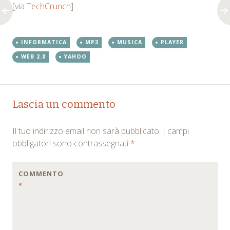
[via
TechCrunch
]
INFORMATICA
MP3
MUSICA
PLAYER
WEB 2.0
YAHOO
Post
←
→
Lascia un commento
navigation
Il tuo indirizzo email non sarà pubblicato.
I campi
obbligatori sono contrassegnati
*
COMMENTO
*