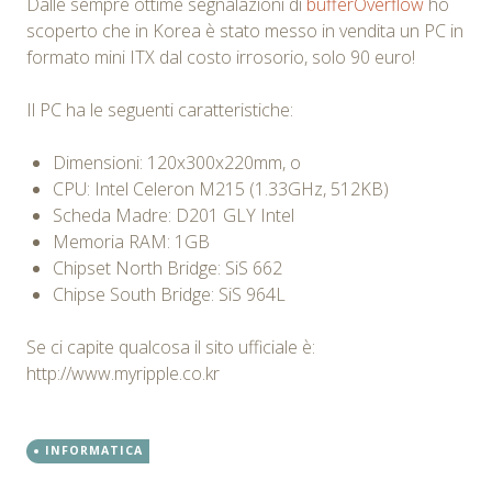
Dalle sempre ottime segnalazioni di
bufferOverflow
ho
scoperto che in Korea è stato messo in vendita un PC in
formato mini ITX dal costo irrosorio, solo 90 euro!
Il PC ha le seguenti caratteristiche:
Dimensioni: 120x300x220mm, o
CPU: Intel Celeron M215 (1.33GHz, 512KB)
Scheda Madre: D201 GLY Intel
Memoria RAM: 1GB
Chipset North Bridge: SiS 662
Chipse South Bridge: SiS 964L
Se ci capite qualcosa il sito ufficiale è:
http://www.myripple.co.kr
INFORMATICA