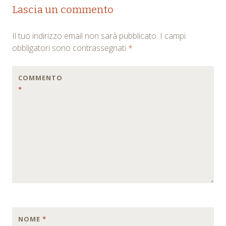
Post
Lascia un commento
navigation
Il tuo indirizzo email non sarà pubblicato.
I campi
obbligatori sono contrassegnati
*
COMMENTO
*
NOME
*