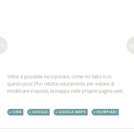
Infine è possibile incorporare, come ho fatto io in
questo post (l’ho ridotta volutamente per evitare di
modificare il layout), la mappa nelle proprie pagine web.
CINA
GOOGLE
GOOGLE MAPS
OLIMPIADI
←
→