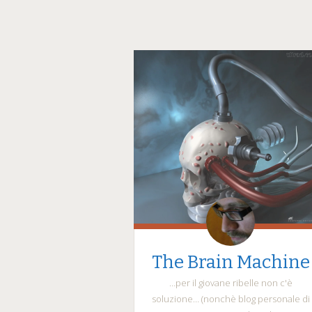
The Brain Machine
…per il giovane ribelle non c'è
soluzione… (nonchè blog personale di