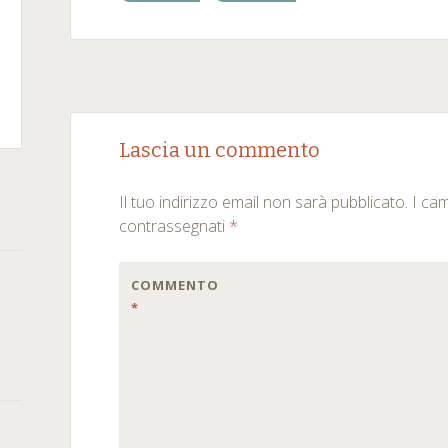
m
kedIn
Post
←
→
rSquare
Lascia un commento
navigation
Il tuo indirizzo email non sarà pubblicato.
I ca
contrassegnati
*
COMMENTO
*