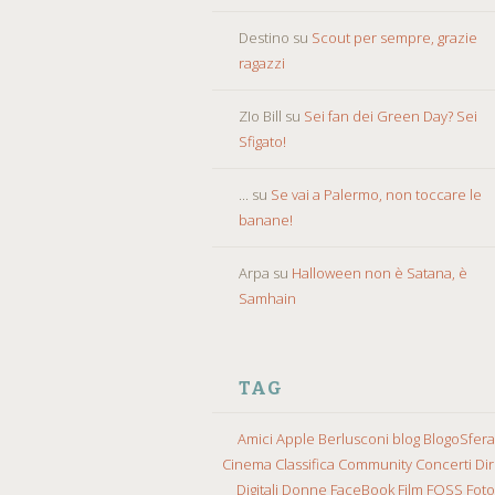
Destino
su
Scout per sempre, grazie
ragazzi
ZIo Bill
su
Sei fan dei Green Day? Sei
Sfigato!
...
su
Se vai a Palermo, non toccare le
banane!
Arpa
su
Halloween non è Satana, è
Samhain
TAG
Amici
Apple
Berlusconi
blog
BlogoSfera
Cinema
Classifica
Community
Concerti
Diri
Digitali
Donne
FaceBook
Film
FOSS
Fot