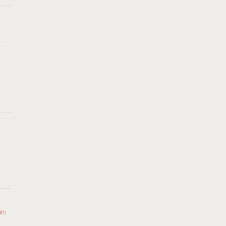
tti
o