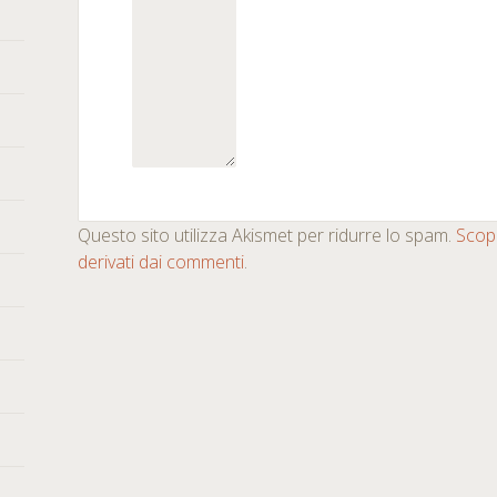
Questo sito utilizza Akismet per ridurre lo spam.
Scopr
derivati dai commenti
.