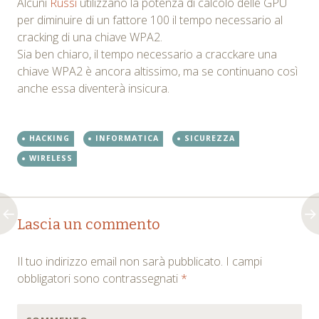
Alcuni
Russi
utilizzano la potenza di calcolo delle GPU
per diminuire di un fattore 100 il tempo necessario al
cracking di una chiave WPA2.
Sia ben chiaro, il tempo necessario a cracckare una
chiave WPA2 è ancora altissimo, ma se continuano così
anche essa diventerà insicura.
HACKING
INFORMATICA
SICUREZZA
WIRELESS
Post
←
→
Lascia un commento
navigation
Il tuo indirizzo email non sarà pubblicato.
I campi
obbligatori sono contrassegnati
*