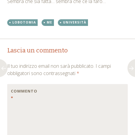
Sembra che sia fatta… sembra che ce la farò…
LOBOTOMIA
ME
UNIVERSITÀ
Post
←
→
Lascia un commento
navigation
Il tuo indirizzo email non sarà pubblicato.
I campi
obbligatori sono contrassegnati
*
COMMENTO
*