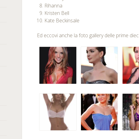
Rihanna
Kristen Bell
Kate Beckinsale
Ed eccovi anche la foto gallery delle prime dieci