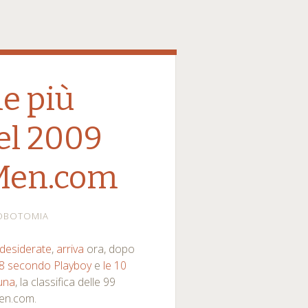
e più
el 2009
Men.com
OBOTOMIA
 desiderate
,
arriva
ora, dopo
008 secondo Playboy
e
le 10
una
, la classifica delle 99
en.com.