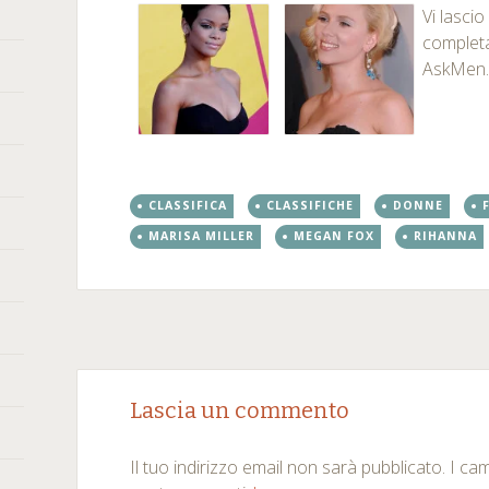
Vi lascio 
complet
AskMen.
CLASSIFICA
CLASSIFICHE
DONNE
MARISA MILLER
MEGAN FOX
RIHANNA
Post
←
→
Lascia un commento
navigation
Il tuo indirizzo email non sarà pubblicato.
I ca