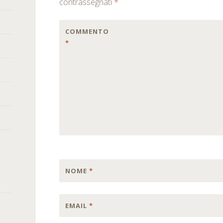
contrassegnati
*
COMMENTO
*
NOME
*
EMAIL
*