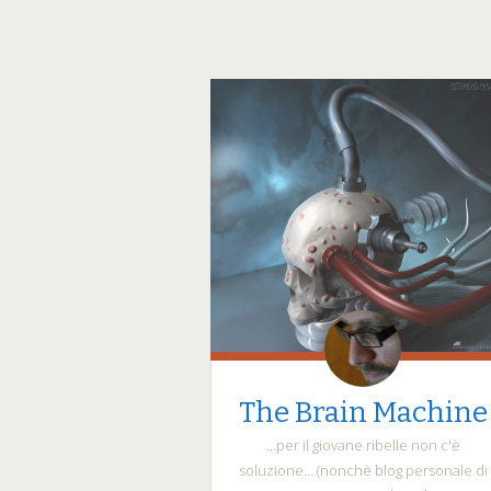
The Brain Machine
…per il giovane ribelle non c'è
soluzione… (nonchè blog personale di