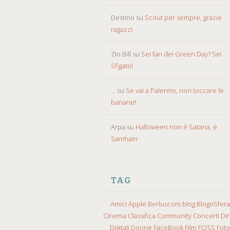
Destino
su
Scout per sempre, grazie
ragazzi
ZIo Bill
su
Sei fan dei Green Day? Sei
Sfigato!
...
su
Se vai a Palermo, non toccare le
banane!
Arpa
su
Halloween non è Satana, è
Samhain
TAG
Amici
Apple
Berlusconi
blog
BlogoSfera
Cinema
Classifica
Community
Concerti
Diri
Digitali
Donne
FaceBook
Film
FOSS
Fot