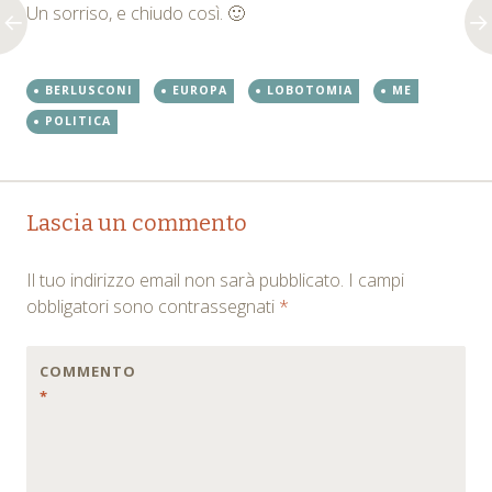
Un sorriso, e chiudo così. 🙂
BERLUSCONI
EUROPA
LOBOTOMIA
ME
POLITICA
Post
←
→
Lascia un commento
navigation
Il tuo indirizzo email non sarà pubblicato.
I campi
obbligatori sono contrassegnati
*
COMMENTO
*