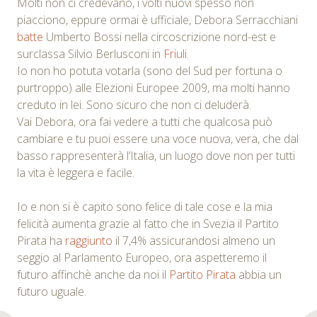
Molti non ci credevano, i volti nuovi spesso non
piacciono, eppure ormai è ufficiale, Debora Serracchiani
batte
Umberto Bossi nella circoscrizione nord-est e
surclassa Silvio Berlusconi in
Friuli
.
Io non ho potuta votarla (sono del Sud per fortuna o
purtroppo) alle Elezioni Europee 2009, ma molti hanno
creduto in lei. Sono sicuro che non ci deluderà.
Vai Debora, ora fai vedere a tutti che qualcosa può
cambiare e tu puoi essere una voce nuova, vera, che dal
basso rappresenterà l’Italia, un luogo dove non per tutti
la vita è leggera e facile.
Io e non si è capito sono felice di tale cose e la mia
felicità aumenta grazie al fatto che in Svezia il Partito
Pirata ha
raggiunto
il 7,4% assicurandosi almeno un
seggio al Parlamento Europeo, ora aspetteremo il
futuro affinchè anche da noi il
Partito Pirata
abbia un
futuro uguale.