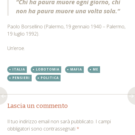
“
Chi ha paura muore ogni giorno, chi
non ha paura muore una volta sola.
“
Paolo Borsellino (Palermo, 19 gennaio 1940 – Palermo,
19 luglio 1992).
Un’eroe.
ITALIA
LOBOTOMIA
MAFIA
ME
PENSIERI
POLITICA
Post
←
→
Lascia un commento
navigation
Il tuo indirizzo email non sarà pubblicato.
I campi
obbligatori sono contrassegnati
*