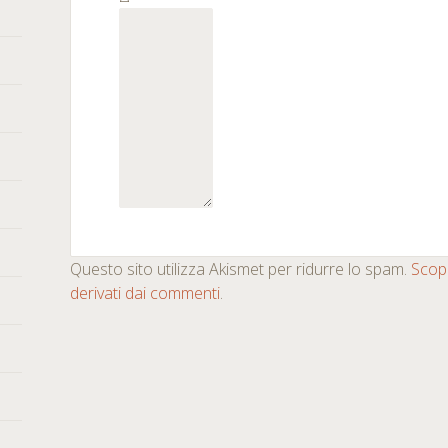
Questo sito utilizza Akismet per ridurre lo spam.
Scopr
derivati dai commenti
.