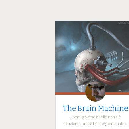
The Brain Machine
…per il giovane ribelle non c'è
soluzione… (nonchè blog personale di