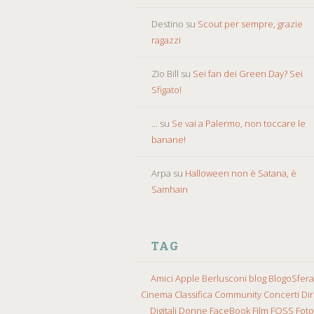
Destino
su
Scout per sempre, grazie
ragazzi
ZIo Bill
su
Sei fan dei Green Day? Sei
Sfigato!
...
su
Se vai a Palermo, non toccare le
banane!
Arpa
su
Halloween non è Satana, è
Samhain
TAG
Amici
Apple
Berlusconi
blog
BlogoSfera
Cinema
Classifica
Community
Concerti
Diri
Digitali
Donne
FaceBook
Film
FOSS
Fot