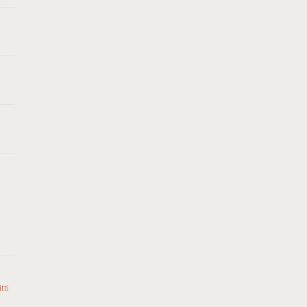
tti
o