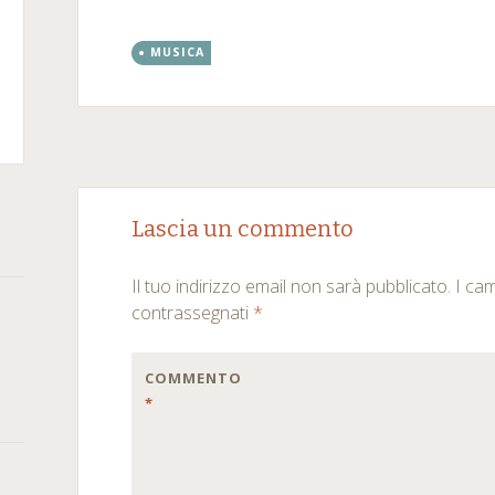
MUSICA
m
kedIn
rSquare
Post
←
→
Lascia un commento
navigation
Il tuo indirizzo email non sarà pubblicato.
I ca
contrassegnati
*
COMMENTO
*