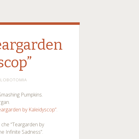
Teargarden
scop”
LOBOTOMIA
 Smashing Pumpkins.
rgan.
eargarden by Kaleidyscop”
.
o che “Teargarden by
The Infinite Sadness”.