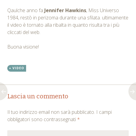
Qaulche anno fa
Jennifer Hawkins
, Miss Universo
1984, restò in perizoma durante una sfilata. ultimamente
il video è tornato alla ribalta in quanto risulta tra i più
cliccati del web.
Buona visione!
VIDEO
Post
←
→
Lascia un commento
navigation
Il tuo indirizzo email non sarà pubblicato.
I campi
obbligatori sono contrassegnati
*