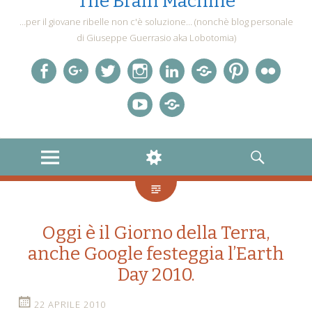
The Brain Machine
…per il giovane ribelle non c'è soluzione… (nonchè blog personale
di Giuseppe Guerrasio aka Lobotomia)
Facebook
Google+
twitter
Instagram
LinkedIn
LastFM
Pinterest
Flickr
YouTube
FourSquare
MENU
WIDGETS
SEARCH
Oggi è il Giorno della Terra,
anche Google festeggia l’Earth
Day 2010.
22 APRILE 2010