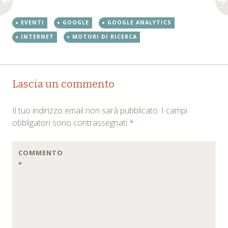
EVENTI
GOOGLE
GOOGLE ANALYTICS
INTERNET
MOTORI DI RICERCA
Post
←
→
Lascia un commento
navigation
Il tuo indirizzo email non sarà pubblicato.
I campi
obbligatori sono contrassegnati
*
COMMENTO
*