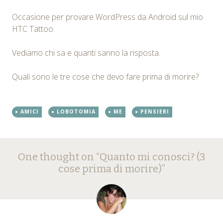
Occasione per provare WordPress da Android sul mio
HTC Tattoo.
Vediamo chi sa e quanti sanno la risposta.
Quali sono le tre cose che devo fare prima di morire?
AMICI
LOBOTOMIA
ME
PENSIERI
Post
←
→
One thought on “
Quanto mi conosci? (3
navigation
cose prima di morire)
”