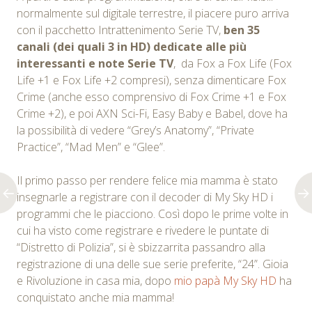
normalmente sul digitale terrestre, il piacere puro arriva
con il pacchetto Intrattenimento Serie TV,
ben 35
canali (dei quali 3 in HD) dedicate alle più
interessanti e note Serie TV
, da Fox a Fox Life (Fox
Life +1 e Fox Life +2 compresi), senza dimenticare Fox
Crime (anche esso comprensivo di Fox Crime +1 e Fox
Crime +2), e poi AXN Sci-Fi, Easy Baby e Babel, dove ha
la possibilità di vedere “Grey’s Anatomy”, “Private
Practice”, “Mad Men” e “Glee”.
Il primo passo per rendere felice mia mamma è stato
insegnarle a registrare con il decoder di My Sky HD i
programmi che le piacciono. Così dopo le prime volte in
cui ha visto come registrare e rivedere le puntate di
“Distretto di Polizia”, si è sbizzarrita passandro alla
registrazione di una delle sue serie preferite, “24”. Gioia
e Rivoluzione in casa mia, dopo
mio papà My Sky HD
ha
conquistato anche mia mamma!