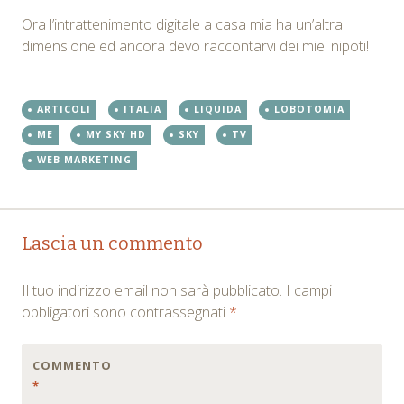
Ora l’intrattenimento digitale a casa mia ha un’altra
dimensione ed ancora devo raccontarvi dei miei nipoti!
ARTICOLI
ITALIA
LIQUIDA
LOBOTOMIA
ME
MY SKY HD
SKY
TV
WEB MARKETING
Post
←
→
Lascia un commento
navigation
Il tuo indirizzo email non sarà pubblicato.
I campi
obbligatori sono contrassegnati
*
COMMENTO
*