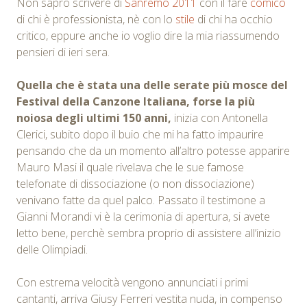
Non saprò scrivere di
Sanremo 2011
con il fare
comico
di chi è professionista, nè con lo
stile
di chi ha occhio
critico, eppure anche io voglio dire la mia riassumendo
pensieri di ieri sera.
Quella che è stata una delle serate più mosce del
Festival della Canzone Italiana, forse la più
noiosa degli ultimi 150 anni,
inizia con Antonella
Clerici, subito dopo il buio che mi ha fatto impaurire
pensando che da un momento all’altro potesse apparire
Mauro Masi il quale rivelava che le sue famose
telefonate di dissociazione (o non dissociazione)
venivano fatte da quel palco. Passato il testimone a
Gianni Morandi vi è la cerimonia di apertura, si avete
letto bene, perchè sembra proprio di assistere all’inizio
delle Olimpiadi.
Con estrema velocità vengono annunciati i primi
cantanti, arriva Giusy Ferreri vestita nuda, in compenso