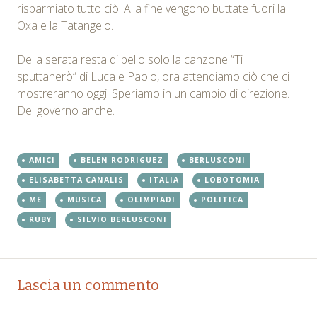
risparmiato tutto ciò. Alla fine vengono buttate fuori la
Oxa e la Tatangelo.
Della serata resta di bello solo la canzone “Ti
sputtanerò” di Luca e Paolo, ora attendiamo ciò che ci
mostreranno oggi. Speriamo in un cambio di direzione.
Del governo anche.
AMICI
BELEN RODRIGUEZ
BERLUSCONI
ELISABETTA CANALIS
ITALIA
LOBOTOMIA
ME
MUSICA
OLIMPIADI
POLITICA
RUBY
SILVIO BERLUSCONI
Post
←
→
Lascia un commento
navigation