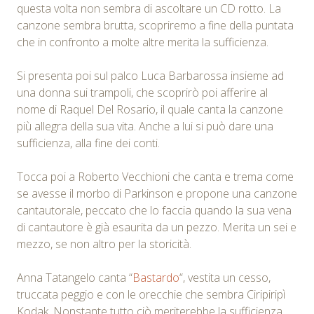
questa volta non sembra di ascoltare un CD rotto. La
canzone sembra brutta, scopriremo a fine della puntata
che in confronto a molte altre merita la sufficienza.
Si presenta poi sul palco Luca Barbarossa insieme ad
una donna sui trampoli, che scoprirò poi afferire al
nome di Raquel Del Rosario, il quale canta la canzone
più allegra della sua vita. Anche a lui si può dare una
sufficienza, alla fine dei conti.
Tocca poi a Roberto Vecchioni che canta e trema come
se avesse il morbo di Parkinson e propone una canzone
cantautorale, peccato che lo faccia quando la sua vena
di cantautore è già esaurita da un pezzo. Merita un sei e
mezzo, se non altro per la storicità.
Anna Tatangelo canta “
Bastardo
“, vestita un cesso,
truccata peggio e con le orecchie che sembra Ciripiripì
Kodak. Nonstante tutto ciò meriterebbe la sufficienza