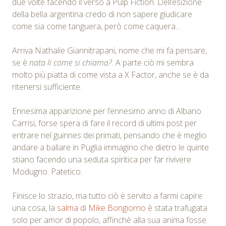
due volte facendo il verso a Pulp Fiction. Dell’esizione
della bella argentina credo di non sapere giudicare
come sia come tanguera, però come caquera…
Arriva Nathalie Giannitrapani, nome che mi fa pensare,
se è
nata li come si chiama?
. A parte ciò mi sembra
molto più piatta di come vista a X Factor, anche se è da
ritenersi sufficiente.
Ennesima apparizione per l’ennesimo anno di Albano
Carrisi, forse spera di fare il record di ultimi post per
entrare nel guinnes dei primati, pensando che è meglio
andare a ballare in Puglia immagino che dietro le quinte
stiano facendo una seduta spiritica per far rivivere
Modugno. Patetico.
Finisce lo strazio, ma tutto ciò è servito a farmi capire
una cosa, la
salma di Mike Bongiorno
è stata trafugata
solo per amor di popolo, affinchè alla sua anima fosse