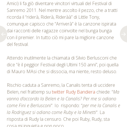
Amici) li fa giò diventare vincitori virtuali del Festival di
Sanremo 2011. Nel mentre ascolto il pezzo, che a tratti
ricorda il “riderà, Riderà, Rideràà” di Little Tony,
comunque capisco che “Arriverà” è la canzone ispirata
dai racconti delle ragazze coinvolte nel bunga bunga
con il premier. In tutto ciò mi pare la migliore canzone
del festival.
Attendo inutilmente la chiamata di Silvio Berlusconi che
dice “è il peggior Festival degli Ultimi 150 anni”, poi quella
di Mauro MAsi che si dissocia, ma niente, resto deluso.
Rischio caduta a Sanremo, la Canalis tenta di uccidere
Belen, nel frattemp su
twitter
Rudy Bandiera
chiede: “
Ma
vanno d’accordo la Belen e la Canalis? Per me si odiano
come Fini e Berlusconi
“. Io rispondo: “
per me la Canalis e
la Rodriguez si odiano come Ruby e la Minetti
“. La
risposta di Rudy la censuro. Che poi Ruby, Rudy, sta
cosa mi inquieta e non poco.