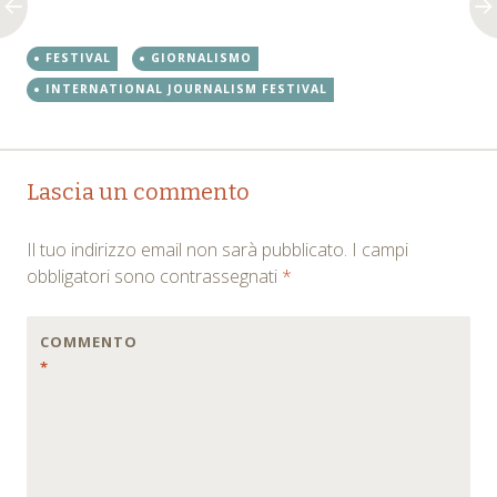
FESTIVAL
GIORNALISMO
INTERNATIONAL JOURNALISM FESTIVAL
Post
←
→
Lascia un commento
navigation
Il tuo indirizzo email non sarà pubblicato.
I campi
obbligatori sono contrassegnati
*
COMMENTO
*