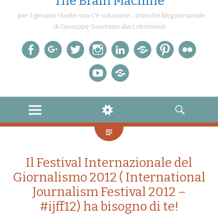
The Brain Machine
…per il giovane ribelle non c'è soluzione… (nonchè blog personale
di Giuseppe Guerrasio aka Lobotomia)
Facebook
Google+
twitter
Instagram
LinkedIn
LastFM
Pinterest
Flickr
YouTube
FourSquare
MENU
WIDGETS
SEARCH
Il Festival Internazionale del
Giornalismo 2012 ( International
Journalism Festival 2012 –
#ijff12) ha bisogno di te!