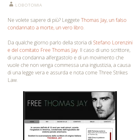
LOBOTOMIA
Ne volete sapere di più? Leggete
Thomas Jay, un falso
condannato a morte, un vero libro
.
Da qualche giorno parlo della storia di
Stefano Lorenzini
e del comitato Free Thomas Jay
. Il caso di uno scrittore,
di una condanna all’ergastolo e di un movimento che
vuole che non venga commessa una ingiustizia, a causa
di una legge vera e assurda e nota come Three Strikes
Law.