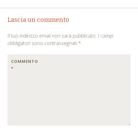
Post
←
→
Lascia un commento
navigation
Il tuo indirizzo email non sarà pubblicato.
I campi
obbligatori sono contrassegnati
*
COMMENTO
*