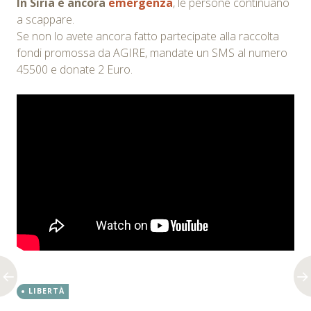
In Siria è ancora
emergenza
, le persone continuano
a scappare.
Se non lo avete ancora fatto partecipate alla raccolta
fondi promossa da AGIRE, mandate un SMS al numero
45500 e donate 2 Euro.
LIBERTÀ