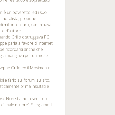
 è realistico e soprattutto
 è un poveretto, ed i suoi
 il moralista, propone
 di milioni di euro, camminava
tto d’autore.
quando Grillo distruggeva PC
ppe parla a favore di internet
bbe ricordarsi anche che
iglia mangiava per un mese
eppe Grillo ed il Movimento
le farlo sul forum, sul sito,
aticamente prima insultati e
iva. Non stiamo a sentire le
o il male minore”. Scegliamo il