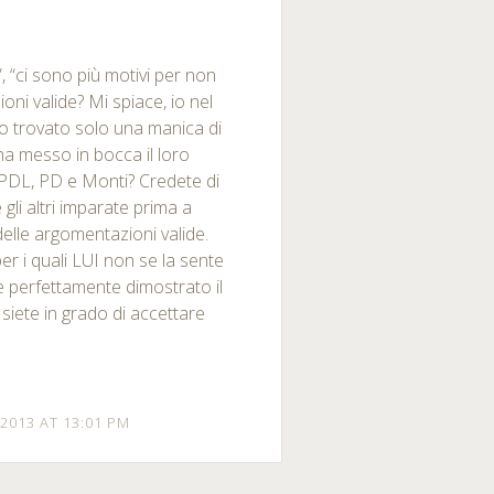
sa”, “ci sono più motivi per non
oni valide? Mi spiace, io nel
 trovato solo una manica di
 ha messo in bocca il loro
o PDL, PD e Monti? Credete di
 gli altri imparate prima a
delle argomentazioni valide.
er i quali LUI non se la sente
te perfettamente dimostrato il
siete in grado di accettare
2013 AT 13:01 PM