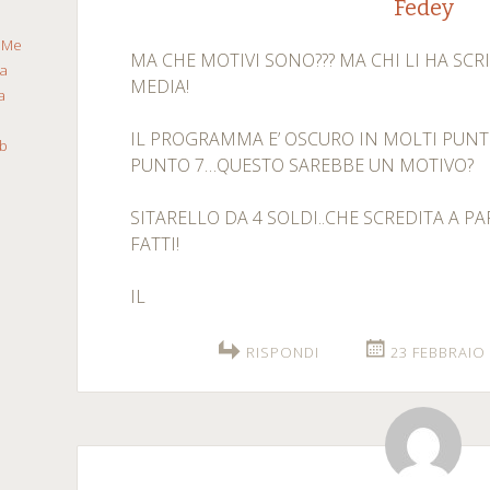
Fedey
a
Me
MA CHE MOTIVI SONO??? MA CHI LI HA SCRI
ca
MEDIA!
a
IL PROGRAMMA E’ OSCURO IN MOLTI PUNTI
b
PUNTO 7…QUESTO SAREBBE UN MOTIVO?
SITARELLO DA 4 SOLDI..CHE SCREDITA A P
FATTI!
IL
RISPONDI
23 FEBBRAIO 