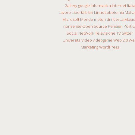
Gallery
google
Informatica
Internet
Itali
Lavoro
Libertà
Libri
Linux
Lobotomia
Mafia
Microsoft
Mondo
motori di ricerca
Musi
nonsense
Open Source
Pensieri
Politic
Social NetWork
Televisione
TV
twitter
Università
Video
videogame
Web 2.0
We
Marketing
WordPress