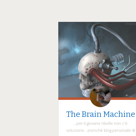
The Brain Machine
…per il giovane ribelle non c'è
soluzione… (nonchè blog personale di