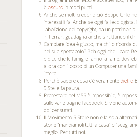
Il programma del M5S è accademico, ma non
è
oscuro
in molti punti.
Anche se molti credono ciò Beppe Grilo non
interessi li fa. Anche se oggi fa l’ecologista,
l’abolizione del copyright, ha un patrimonio
in Ferrari, guadagna anche sfruttando il diri
Cambiare idea è giusto, ma chi lo ricorda 
nel suo spettacolo? Beh oggi che il caro Be
e dice che le famiglie fanno la fame, dovre
allora con il costo di un Computer una fam
intero.
Perchè sapere cosa c’è veramente
dietro
B
5 Stelle fa paura.
Protestare nel M5S è impossibile, è impossibi
sulle varie pagine facebook. Si viene autom
poi censurati.
Il Movimento 5 Stelle non è la sola alternat
storie “mandiamoli tutti a casa” o “scegliam
meglio. Per tutti noi.