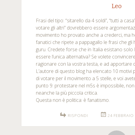
Leo
Frasi del tipo: “sitarello da 4 soldi”, “tutti a ca
votare gli altri” dovrebbero essere argomentazi
movimento ho provato anche a crederci, ma ho
fanatici che ripete a pappagallo le frasi che gli
guru. Credete forse che in Italia esistano sol
essere l’unica alternativa? Se volete convincere
ragionare con la vostra testa, e ad apportare 
L’autore di questo blog ha elencato 10 motivi p
di votare per il movimento a 5 stelle, e voi ave
punto 9: protestare nel m5s è impossibile, non 
neanche la più piccola critica.
Questa non è politica: è fanatismo.
RISPONDI
24 FEBBRAIO 