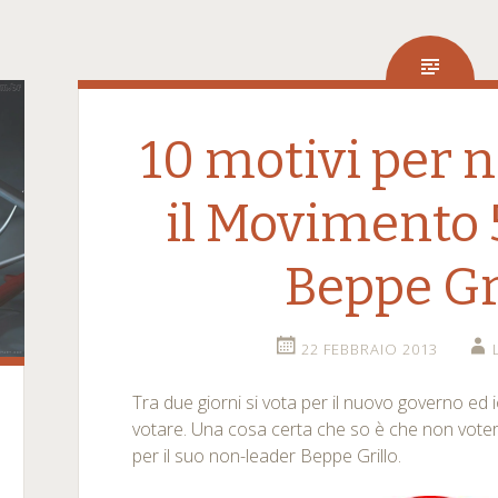
10 motivi per 
il Movimento 5
Beppe Gr
22 FEBBRAIO 2013
Tra due giorni si vota per il nuovo governo ed
votare. Una cosa certa che so è che non voter
per il suo non-leader Beppe Grillo.