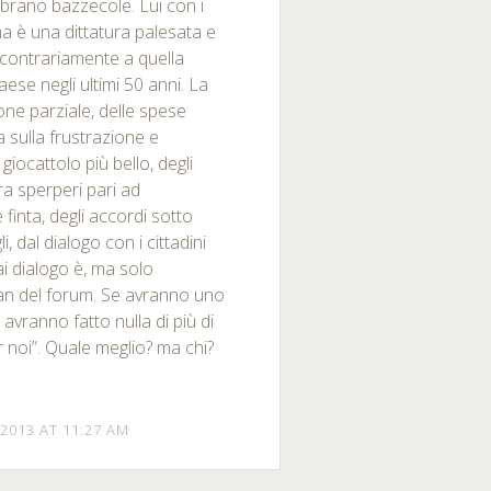
mbrano bazzecole. Lui con i
a è una dittatura palesata e
 contrariamente a quella
ese negli ultimi 50 anni. La
one parziale, delle spese
a sulla frustrazione e
l giocattolo più bello, degli
ra sperperi pari ad
 finta, degli accordi sotto
 dal dialogo con i cittadini
i dialogo è, ma solo
ban del forum. Se avranno uno
avranno fatto nulla di più di
er noi”. Quale meglio? ma chi?
2013 AT 11:27 AM