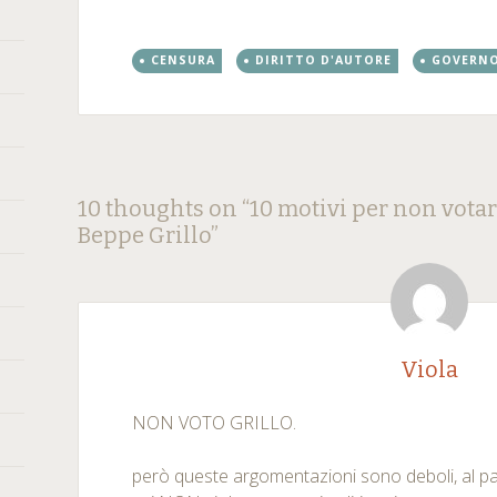
CENSURA
DIRITTO D'AUTORE
GOVERN
Post
←
→
10 thoughts on “
10 motivi per non votar
Beppe Grillo
”
navigation
Viola
NON VOTO GRILLO.
però queste argomentazioni sono deboli, al pa