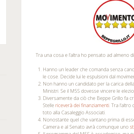
m
kedIn
rSquare
Tra una cosa e l’altra ho pensato ad almeno die
Hanno un leader che comanda senza candi
le cose. Decide lui le espulsioni dal movime
Non hanno un candidato per la carica della
Ministri. Se il M5S dovesse vincere le elezio
Diversamente da ciò che Beppe Grillo fa c
Stelle
riceverà dei finanziamenti
. Tra l’altr
toto alla Casaleggio Associati.
Nonostante quel che vantano prima di essere
Camera e al Senato avrà comunque uno
s