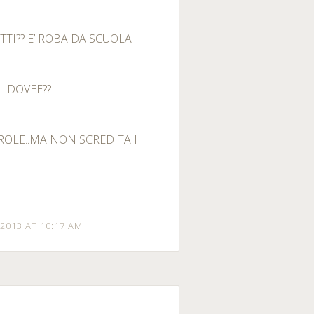
TTI?? E’ ROBA DA SCUOLA
..DOVEE??
AROLE..MA NON SCREDITA I
2013 AT 10:17 AM