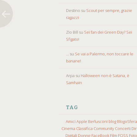
Destino
su
Scout per sempre, grazie
ragazzi
ZIo Bill
su
Sei fan dei Green Day? Sei
Sfigato!
...
su
Se vai a Palermo, non toccare le
banane!
Arpa
su
Halloween non è Satana, è
Samhain
TAG
Amici
Apple
Berlusconi
blog
BlogoSfera
Cinema
Classifica
Community
Concerti
Diri
Digitali
Donne
FaceBook
Film
FOSS
Fot