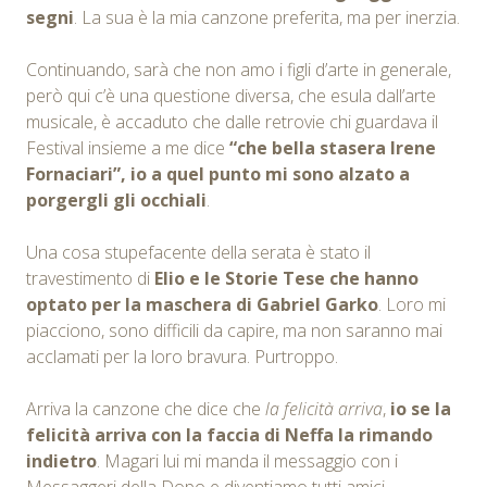
segni
. La sua è la mia canzone preferita, ma per inerzia.
Continuando, sarà che non amo i figli d’arte in generale,
però qui c’è una questione diversa, che esula dall’arte
musicale, è accaduto che dalle retrovie chi guardava il
Festival insieme a me dice
“che bella stasera Irene
Fornaciari”, io a quel punto mi sono alzato a
porgergli gli occhiali
.
Una cosa stupefacente della serata è stato il
travestimento di
Elio e le Storie Tese che hanno
optato per la maschera di Gabriel Garko
. Loro mi
piacciono, sono difficili da capire, ma non saranno mai
acclamati per la loro bravura. Purtroppo.
Arriva la canzone che dice che
la felicità arriva
,
io se la
felicità arriva con la faccia di Neffa la rimando
indietro
. Magari lui mi manda il messaggio con i
Messaggeri della Dopo e diventiamo tutti amici.