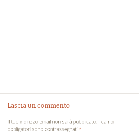
Post
←
→
Lascia un commento
navigation
Il tuo indirizzo email non sarà pubblicato.
I campi
obbligatori sono contrassegnati
*