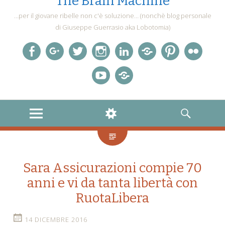
The Brain Machine
…per il giovane ribelle non c'è soluzione… (nonchè blog personale
di Giuseppe Guerrasio aka Lobotomia)
Facebook
Google+
twitter
Instagram
LinkedIn
LastFM
Pinterest
Flickr
YouTube
FourSquare
MENU
WIDGETS
SEARCH
Sara Assicurazioni compie 70
anni e vi da tanta libertà con
RuotaLibera
14 DICEMBRE 2016