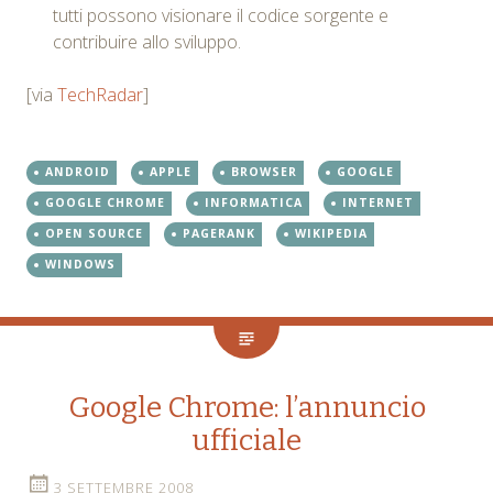
tutti possono visionare il codice sorgente e
contribuire allo sviluppo.
[via
TechRadar
]
ANDROID
APPLE
BROWSER
GOOGLE
GOOGLE CHROME
INFORMATICA
INTERNET
OPEN SOURCE
PAGERANK
WIKIPEDIA
WINDOWS
Google Chrome: l’annuncio
ufficiale
3 SETTEMBRE 2008