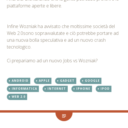
piattaforme aperte e libere.
Infine Wozniak ha avvisato che moltissime società del
Web 2.0sono sopravvalutate e ciò potrebbe portare ad
una nuova bolla speculativa e ad un nuovo crash
tecnologico.
Ci prepariamo ad un nuovo Jobs vs Wozniak?
ANDROID
APPLE
GADGET
GOOGLE
INFORMATICA
INTERNET
IPHONE
IPOD
WEB 2.0