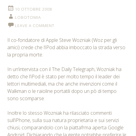
10 OTTOBRE 2008
LOBOTOMIA
LEAVE A COMMENT
Il co-fondatore di
Apple Steve Wozniak (Woz per gli
amici) crede che l’iPod abbia imboccato la strada verso
la propria morte.
In un’intervista con il The Daily Telegraph, Wozniak ha
detto che l’iPod è stato per molto tempo il leader dei
lettori multimediali, ma che anche invenzioni come il
Walkman o le raioline portatili dopo un pò di tempo
sono scomparse.
Inoltre lo stesso Wozniak ha rilasciato commenti
sull’iPhone, sulla sua natura proprietaria e sui servizi
chiusi, comparandolo con la piattafrma aperta Google
Android. Dichiarando che la gente potrebbe preferire le