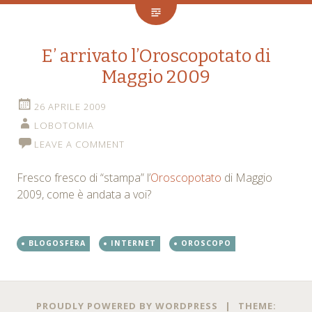
E’ arrivato l’Oroscopotato di
Maggio 2009
26 APRILE 2009
LOBOTOMIA
LEAVE A COMMENT
Fresco fresco di “stampa” l’
Oroscopotato
di Maggio
2009, come è andata a voi?
BLOGOSFERA
INTERNET
OROSCOPO
Posts
←
→
PROUDLY POWERED BY WORDPRESS
|
THEME: