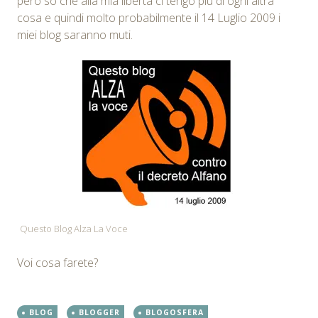
però so che alla mia libertà ci tengo più di ogni altra
cosa e quindi molto probabilmente il 14 Luglio 2009 i
miei blog saranno muti.
Questo Blog Alza La Voce
Voi cosa farete?
BLOG
BLOGGER
BLOGOSFERA