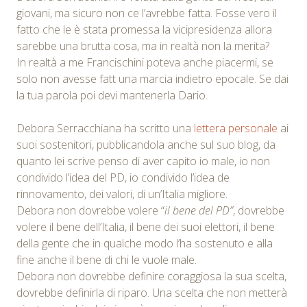
giovani, ma sicuro non ce l’avrebbe fatta. Fosse vero il
fatto che le è stata promessa la vicipresidenza allora
sarebbe una brutta cosa, ma in realtà non la merita?
In realtà a me Francischini poteva anche piacermi, se
solo non avesse fatt una marcia indietro epocale. Se dai
la tua parola poi devi mantenerla Dario.
Debora Serracchiana ha scritto una
lettera personale
ai
suoi sostenitori, pubblicandola anche sul suo blog, da
quanto lei scrive penso di aver capito io male, io non
condivido l’idea del PD, io condivido l’idea de
rinnovamento, dei valori, di un’Italia migliore.
Debora non dovrebbe volere “
il bene del PD”
, dovrebbe
volere il bene dell’Italia, il bene dei suoi elettori, il bene
della gente che in qualche modo l’ha sostenuto e alla
fine anche il bene di chi le vuole male.
Debora non dovrebbe definire coraggiosa la sua scelta,
dovrebbe definirla di riparo. Una scelta che non metterà