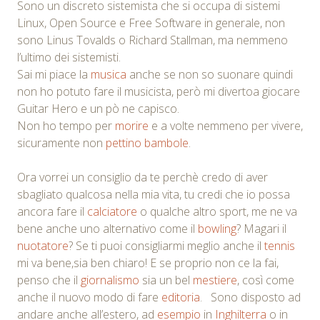
Sono un discreto sistemista che si occupa di sistemi
Linux, Open Source e Free Software in generale, non
sono Linus Tovalds o Richard Stallman, ma nemmeno
l’ultimo dei sistemisti.
Sai mi piace la
musica
anche se non so suonare quindi
non ho potuto fare il musicista, però mi divertoa giocare
Guitar Hero e un pò ne capisco.
Non ho tempo per
morire
e a volte nemmeno per vivere,
sicuramente non
pettino bambole
.
Ora vorrei un consiglio da te perchè credo di aver
sbagliato qualcosa nella mia vita, tu credi che io possa
ancora fare il
calciatore
o qualche altro sport, me ne va
bene anche uno alternativo come il
bowling
? Magari il
nuotatore
? Se ti puoi consigliarmi meglio anche il
tennis
mi va bene,sia ben chiaro! E se proprio non ce la fai,
penso che il
giornalismo
sia un bel
mestiere
, così come
anche il nuovo modo di fare
editoria
. Sono disposto ad
andare anche all’estero, ad
esempio
in
Inghilterra
o in