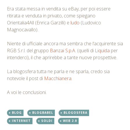
Era stata messa in vendita su eBay, per poi essere
ritirata e venduta in privato, come spiegano
Orientalia4All (Enrica Garzilli) e
ludo
(Ludovico
Magnocavallo).
Niente di ufficiale ancora ma sembra che l’acquirente sia
RGB S.r.l. del gruppo
Banzai S.p.A.
(quelli di
Liquida
per
intenderci), il che aprirebbe a tante nuove prospettive.
La blogosfera tutta ne parla e ne sparla, credo sia
notevole il post di
Macchianera
.
A voi le conclusioni.
BLOG
BLOGBABEL
BLOGOSFERA
INTERNET
SOLDI
WEB 2.0