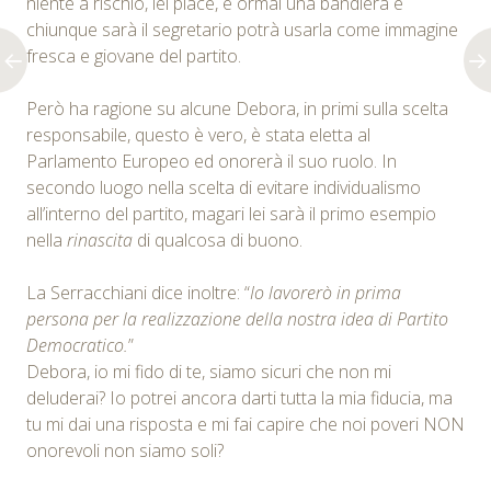
niente a rischio, lei piace, è ormai una bandiera e
chiunque sarà il segretario potrà usarla come immagine
fresca e giovane del partito.
Però ha ragione su alcune Debora, in primi sulla scelta
responsabile, questo è vero, è stata eletta al
Parlamento Europeo ed onorerà il suo ruolo. In
secondo luogo nella scelta di evitare individualismo
all’interno del partito, magari lei sarà il primo esempio
nella
rinascita
di qualcosa di buono.
La Serracchiani dice inoltre: “
Io lavorerò in prima
persona per la realizzazione della nostra idea di Partito
Democratico.
”
Debora, io mi fido di te, siamo sicuri che non mi
deluderai? Io potrei ancora darti tutta la mia fiducia, ma
tu mi dai una risposta e mi fai capire che noi poveri NON
onorevoli non siamo soli?