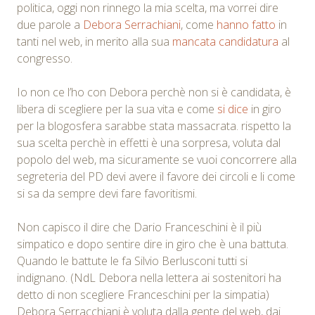
politica, oggi non rinnego la mia scelta, ma vorrei dire
due parole a
Debora Serrachiani
, come
hanno fatto
in
tanti nel web, in merito alla sua
mancata candidatura
al
congresso.
Io non ce l’ho con Debora perchè non si è candidata, è
libera di scegliere per la sua vita e come
si dice
in giro
per la blogosfera sarabbe stata massacrata. rispetto la
sua scelta perchè in effetti è una sorpresa, voluta dal
popolo del web, ma sicuramente se vuoi concorrere alla
segreteria del PD devi avere il favore dei circoli e li come
si sa da sempre devi fare favoritismi.
Non capisco il dire che Dario Franceschini è il più
simpatico e dopo sentire dire in giro che è una battuta.
Quando le battute le fa Silvio Berlusconi tutti si
indignano. (NdL Debora nella lettera ai sostenitori ha
detto di non scegliere Franceschini per la simpatia)
Debora Serracchiani è voluta dalla gente del web, dai