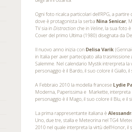
degli anni ottanta.
Ogni foto ricalca particolari dell’RPG, a parti
dove è protagonista la serba
Nina Senicar
, 
TV sia in
Distraction
che in
Veline
, la sua foto 
Cover del primo Ultima (1980) disegnata da De
Il nuovo anno inizia con
Delisa Varik
(Gennai
in Italia per aver partecipato alla trasmissione
Salemme. Nel calendario Mystik intrerpreta la v
personaggio è il Bardo, il suo colore il Giallo, i
A Febbraio 2010 la modella francese
Lydie P
Moderna, Paperissima e Markette, interpreta la 
personaggio è il Mago, il suo colore il Blu, e i
La prima rappresentante italiana è
Alessandra
Uno, due tre, stalla e Meteorina nel TG4 Meteo
2010 nel quale interpreta la virtù dell’Honor, il