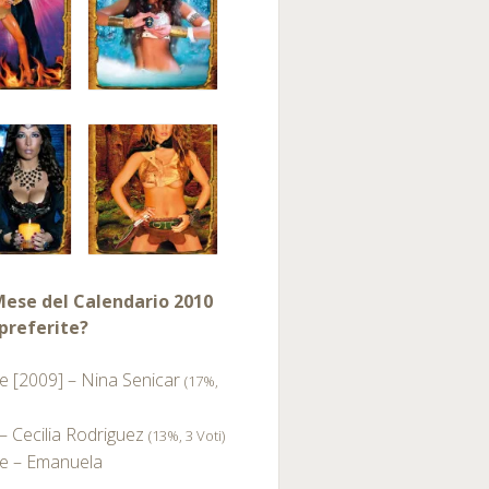
ese del Calendario 2010
preferite?
e [2009] – Nina Senicar
(17%,
– Cecilia Rodriguez
(13%, 3 Voti)
e – Emanuela