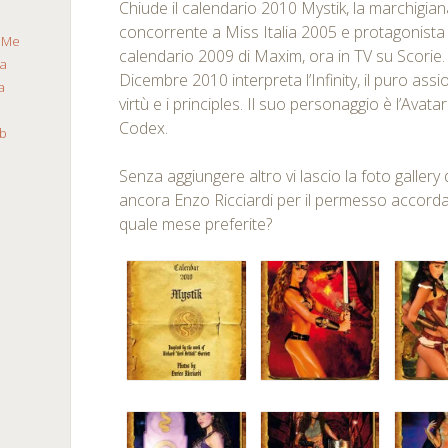
Chiude il calendario 2010 Mystik, la marchigia
a
concorrente a Miss Italia 2005 e protagonis
Me
calendario 2009 di Maxim, ora in TV su Scorie.
ca
Dicembre 2010 interpreta l’Infinity, il puro ass
a
virtù e i principles. Il suo personaggio è l’Avatar
Codex.
b
Senza aggiungere altro vi lascio la foto gallery 
ancora Enzo Ricciardi per il permesso accorda
quale mese preferite?