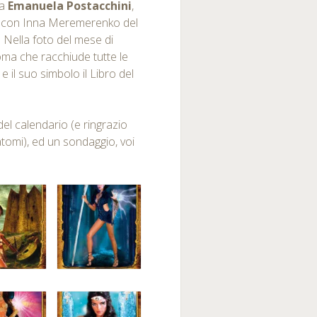
na
Emanuela Postacchini
,
ta con Inna Meremerenko del
 Nella foto del mese di
ioma che racchiude tutte le
 e il suo simbolo il Libro del
del calendario (e ringrazio
tomi), ed un sondaggio, voi