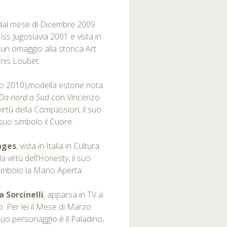
re dal mese di Dicembre 2009
Miss Jugoslavia 2001 e vista in
è un omaggio alla storica Art
nis Loubet.
o 2010),modella estone nota
Da nord a Sud
con Vincenzo
irtù della Compassion, il suo
l suo simbolo il Cuore.
ages
, vista in Italia in Cultura
virtù dell’Honesty, il suo
l simbolo la Mano Aperta.
 Sorcinelli
, apparsa in TV a
. Per lei il Mese di Marzo
 suo personaggio è il Paladino,