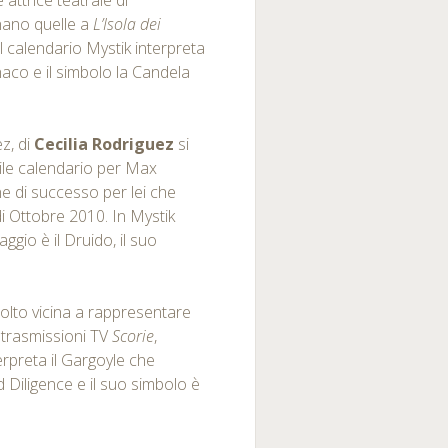
 attrice teatrale di
nano quelle a
L’Isola dei
 calendario Mystik interpreta
onaco e il simbolo la Candela
z, di
Cecilia Rodriguez
si
ile calendario per Max
e di successo per lei che
i Ottobre 2010. In Mystik
aggio è il Druido, il suo
molto vicina a rappresentare
e trasmissioni TV
Scorie
,
terpreta il Gargoyle che
d Diligence e il suo simbolo è