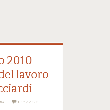
io 2010
del lavoro
cciardi
IA
1 COMMENT