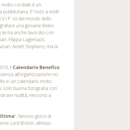
 molto cordiale è un
pubblicitaria. E’ noto a molti
 V.I.P. si) del mondo dello
otografare una giovane Belen
n lei ha anche lavorato con
ri, Filippa Lagerback,
visan, Ainett Stephens, ma la
010, il
Calendario Benefico
icienza all’organizzazione no-
lo in un calendario molto
ni, solo buona fotografia con
strare nudità, riescono a
Ultima
“, famoso gioco di
 come
Lord British
, all’inizio