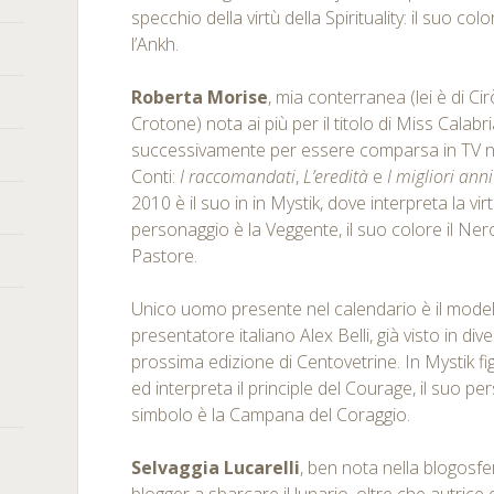
specchio della virtù della Spirituality: il suo col
l’Ankh.
Roberta Morise
, mia conterranea (lei è di Ci
Crotone) nota ai più per il titolo di Miss Calabr
successivamente per essere comparsa in TV nel
Conti:
I raccomandati
,
L’eredità
e
I migliori an
2010 è il suo in in Mystik, dove interpreta la virtù
personaggio è la Veggente, il suo colore il Nero
Pastore.
Unico uomo presente nel calendario è il model
presentatore italiano Alex Belli, già visto in dive
prossima edizione di Centovetrine. In Mystik f
ed interpreta il principle del Courage, il suo per
simbolo è la Campana del Coraggio.
Selvaggia Lucarelli
, ben nota nella blogosfe