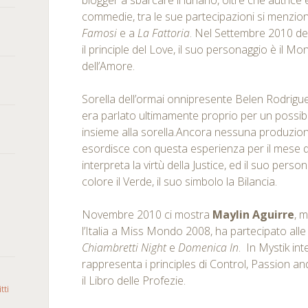
blogger a sbarcare il lunario, oltre che autrice e
commedie, tra le sue partecipazioni si menzio
Famosi
e a
La Fattoria
. Nel Settembre 2010 del
il principle del Love, il suo personaggio è il M
dell’Amore.
Sorella dell’ormai onnipresente Belen Rodrigue
era parlato ultimamente proprio per un possib
insieme alla sorella.Ancora nessuna produzion
esordisce con questa esperienza per il mese d
interpreta la virtù della Justice, ed il suo person
colore il Verde, il suo simbolo la Bilancia.
Novembre 2010 ci mostra
Maylin Aguirre
, 
l’Italia a Miss Mondo 2008, ha partecipato all
Chiambretti Night
e
Domenica In
. In Mystik in
rappresenta i principles di Control, Passion an
il Libro delle Profezie.
tti
o