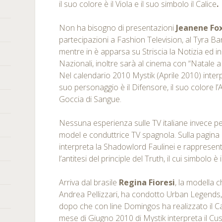
il suo colore è il Viola e il suo simbolo il Calice
.
Non ha bisogno di presentazioni
Jeanene Fo
partecipazioni a Fashion Television, al Tyra B
mentre in è apparsa su Striscia la Notizia ed in
Nazionali, inoltre sarà al cinema con “Natale a 
Nel calendario 2010 Mystik (Aprile 2010) interpre
suo personaggio è il Difensore, il suo colore l’A
Goccia di Sangue.
Nessuna esperienza sulle TV italiane invece p
model e conduttrice TV spagnola. Sulla pagin
interpreta la Shadowlord Faulinei e rappresen
l’antitesi del principle del Truth, il cui simbolo è 
Arriva dal brasile
Regina Fioresi
, la modella ch
Andrea Pellizzari, ha condotto Urban Legends
dopo che con line Domingos ha realizzato il 
mese di Giugno 2010 di Mystik interpreta il Cus