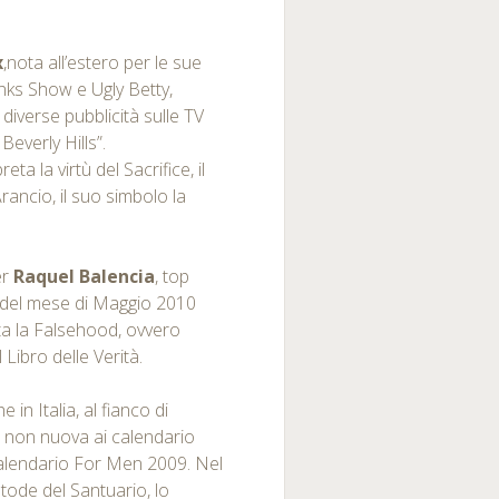
x
,nota all’estero per le sue
anks Show e Ugly Betty,
 diverse pubblicità sulle TV
Beverly Hills”.
ta la virtù del Sacrifice, il
rancio, il suo simbolo la
er
Raquel Balencia
, top
a del mese di Maggio 2010
ta la Falsehood, ovvero
il Libro delle Verità.
e in Italia, al fianco di
, non nuova ai calendario
Calendario For Men 2009. Nel
tode del Santuario, lo