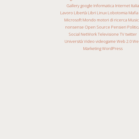
Gallery
google
Informatica
Internet
Itali
Lavoro
Libertà
Libri
Linux
Lobotomia
Mafia
Microsoft
Mondo
motori di ricerca
Musi
nonsense
Open Source
Pensieri
Politic
Social NetWork
Televisione
TV
twitter
Università
Video
videogame
Web 2.0
We
Marketing
WordPress