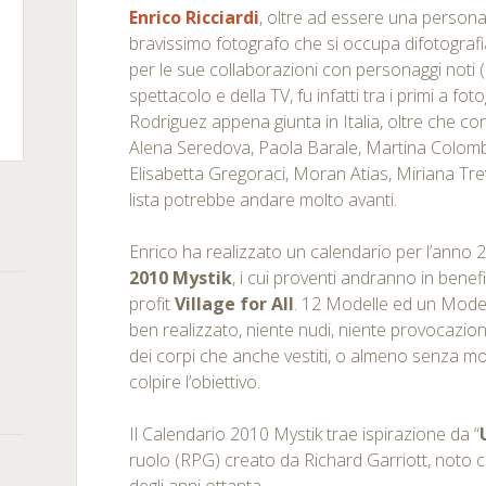
Enrico Ricciardi
, oltre ad essere una persona
bravissimo fotografo che si occupa difotografia 
per le sue collaborazioni con personaggi noti (i
m
kedIn
spettacolo e della TV, fu infatti tra i primi a f
Rodriguez appena giunta in Italia, oltre che co
rSquare
Alena Seredova, Paola Barale, Martina Colomba
Elisabetta Gregoraci, Moran Atias, Miriana Tre
lista potrebbe andare molto avanti.
Enrico ha realizzato un calendario per l’anno 2
2010 Mystik
, i cui proventi andranno in benef
profit
Village for All
. 12 Modelle ed un Model
ben realizzato, niente nudi, niente provocazio
dei corpi che anche vestiti, o almeno senza mo
colpire l’obiettivo.
Il Calendario 2010 Mystik trae ispirazione da “
ruolo (RPG) creato da Richard Garriott, noto