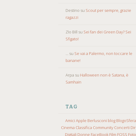
Destino
su
Scout per sempre, grazie
ragazzi
ZIo Bill
su
Sei fan dei Green Day? Sei
Sfigato!
...
su
Se vai a Palermo, non toccare le
banane!
Arpa
su
Halloween non è Satana, è
Samhain
TAG
Amici
Apple
Berlusconi
blog
BlogoSfera
Cinema
Classifica
Community
Concerti
Diri
Digitali
Donne
FaceBook
Film
FOSS
Fot