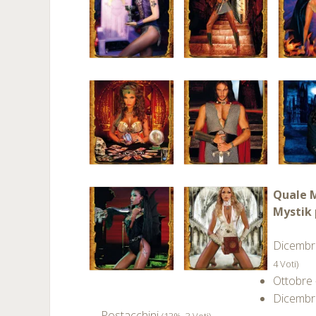
Quale M
Mystik 
Dicembr
4 Voti)
Ottobre 
Dicembr
Postacchini
(13%, 3 Voti)