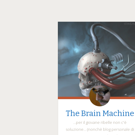
The Brain Machine
…per il giovane ribelle non c'è
soluzione… (nonchè blog personale di