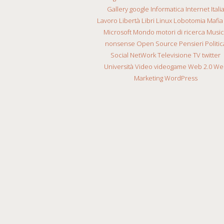
Gallery
google
Informatica
Internet
Itali
Lavoro
Libertà
Libri
Linux
Lobotomia
Mafia
Microsoft
Mondo
motori di ricerca
Musi
nonsense
Open Source
Pensieri
Politic
Social NetWork
Televisione
TV
twitter
Università
Video
videogame
Web 2.0
We
Marketing
WordPress