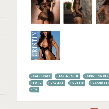
CALENDARI
CALENDARIO
CRISTINA DEL
FOTO
GALLERY
GOSSIP
GRANDE F
TV