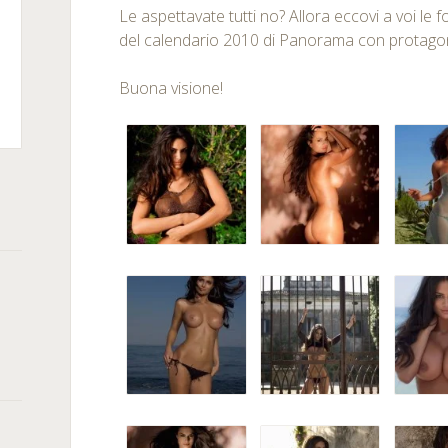
Le aspettavate tutti no? Allora eccovi a voi le 
del calendario 2010 di Panorama con protagon
m
kedIn
Buona visione!
rSquare