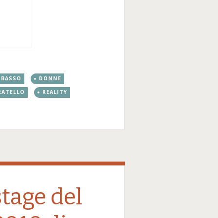
 BASSO
DONNE
RATELLO
REALITY
stage del