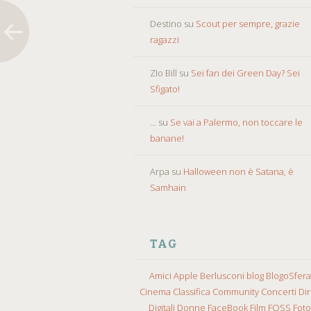
Destino
su
Scout per sempre, grazie
ragazzi
ZIo Bill
su
Sei fan dei Green Day? Sei
Sfigato!
...
su
Se vai a Palermo, non toccare le
banane!
Arpa
su
Halloween non è Satana, è
Samhain
TAG
Amici
Apple
Berlusconi
blog
BlogoSfera
Cinema
Classifica
Community
Concerti
Diri
Digitali
Donne
FaceBook
Film
FOSS
Fot