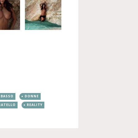
 BASSO
DONNE
RATELLO
REALITY