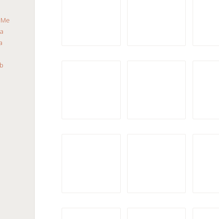
a
Me
ca
a
b