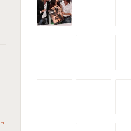
tti
o