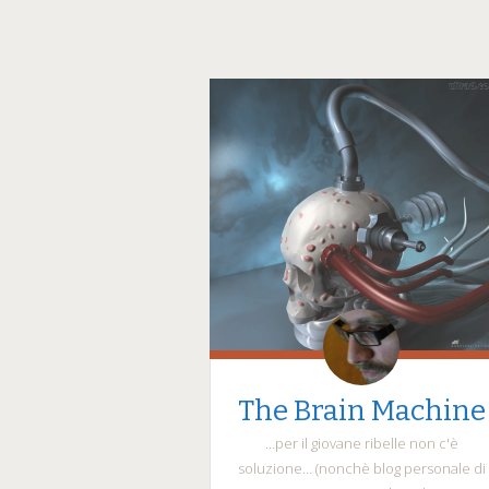
The Brain Machine
…per il giovane ribelle non c'è
soluzione… (nonchè blog personale di