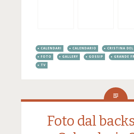
CALENDARI
CALENDARIO
CRISTINA DEL
FOTO
GALLERY
GOSSIP
GRANDE F
TV
Foto dal back