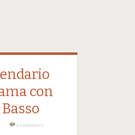
alendario
rama con
l Basso
A
8 COMMENTS