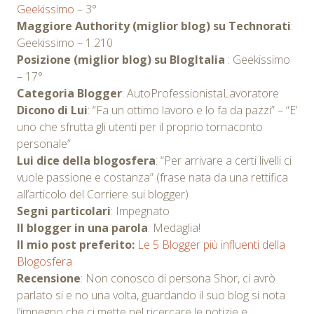
Geekissimo
– 3°
Maggiore Authority (miglior blog) su Technorati
:
Geekissimo – 1.210
Posizione (miglior blog) su BlogItalia
: Geekissimo
– 17°
Categoria Blogger
: AutoProfessionistaLavoratore
Dicono di Lui
: “Fa un ottimo lavoro e lo fa da pazzi” – “E’
uno che sfrutta gli utenti per il proprio tornaconto
personale”
Lui dice della blogosfera
: “Per arrivare a certi livelli ci
vuole passione e costanza” (frase nata da una rettifica
all’articolo del Corriere sui blogger)
Segni particolari
: Impegnato
Il blogger in una parola
: Medaglia!
Il mio post preferito:
Le 5 Blogger più influenti della
Blogosfera
Recensione
: Non conosco di persona Shor, ci avrò
parlato si e no una volta, guardando il suo blog si nota
l’impegno che ci mette nel ricercare le notizie e