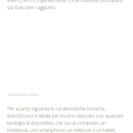
4,44×2,54 cm, capirete bene come l’obiettivo portabilità
sia stato ben raggiunto.
Bass Boomz Blue
Per quanto riguarda le caratteristiche tecniche,
BassBoomz è ideale per essere utilizzato con qualsiasi
tipologia di dispositivo, che sia un computer, un
notebook, uno smartphone, un netbook o un tablet,