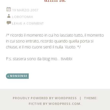
19 MARZO 2007
LOBOTOMIA
LEAVE A COMMENT
/* ricordo il momento in cui ho lasciato tutto, il momento
in cui sono entrato, ricordo quando quella porta si
chiuse, e il mio cuore sentì il nulla. Vuoto. */
P.s. stasera sono da blog mio… tivvibbi
NONSENSE
Posts
←
→
PROUDLY POWERED BY WORDPRESS
|
THEME:
navigation
FICTIVE BY
WORDPRESS.COM
.