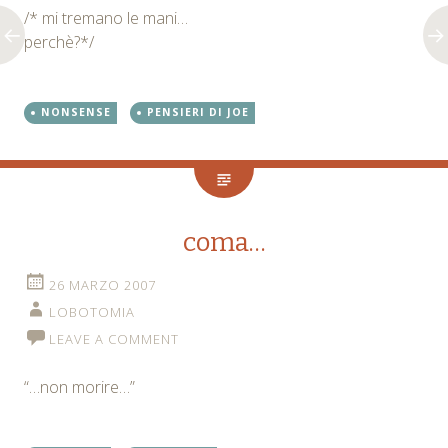
/* mi tremano le mani…
perchè?*/
NONSENSE
PENSIERI DI JOE
coma…
26 MARZO 2007
LOBOTOMIA
LEAVE A COMMENT
“…non morire…”