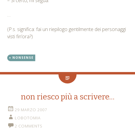
– Si certo, mi segua.
…
(P.s. significa: fai un riepilogo gentilmente dei personaggi
visti fin’ora?)
NONSENSE
non riesco più a scrivere…
29 MARZO 2007
LOBOTOMIA
2 COMMENTS