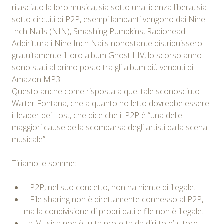
rilasciato la loro musica, sia sotto una licenza libera, sia
sotto circuiti di P2P, esempi lampanti vengono dai Nine
Inch Nails (NIN), Smashing Pumpkins, Radiohead.
Addirittura i Nine Inch Nails nonostante distribuissero
gratuitamente il loro album Ghost I-IV, lo scorso anno
sono stati al primo posto tra gli album più venduti di
Amazon MP3.
Questo anche come risposta a quel tale sconosciuto
Walter Fontana, che a quanto ho letto dovrebbe essere
il leader dei Lost, che dice che il P2P è “una delle
maggiori cause della scomparsa degli artisti dalla scena
musicale”.
Tiriamo le somme:
Il P2P, nel suo concetto, non ha niente di illegale.
Il File sharing non è direttamente connesso al P2P,
ma la condivisione di propri dati e file non è illegale.
La Musica non è tutta protetta da diritto d’autore,