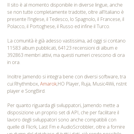
Il sito è al momento disponibile in diverse lingue, anche
se non tutte completamente tradotte, oltre all’Italiano è
presente l’Inglese, il Tedesco, lo Spagnolo, il Francese, il
Polacco, il Portoghese, il Russo ed infine il Turco.
La comunità è già adesso vastissima, ad oggi si contano
11583 album pubblicati, 64123 recensioni di album e
392863 membri attivi, ma questi numeri crescono di ora
in ora.
Inoltre Jamendo si integra bene con diversi software, tra
cui:Rhythmbox,
Amarok
,HO Player, Ruja, Music4Wii, nstnt
player e SongBird.
Per quanto riguarda gli sviluppatori, Jamendo mette a
disposizione un proprio set di API, che per facilitare il
lavoro degli sviluppatori sono anche compatibili con
quelle di Flicrk, Last Fm e AudioScrobbler, oltre a fornire
un dump del database di tutti i dati, ciò rende possibile