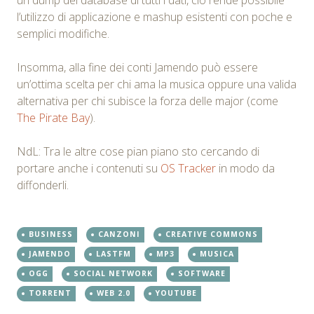
l’utilizzo di applicazione e mashup esistenti con poche e
semplici modifiche.
Insomma, alla fine dei conti Jamendo può essere
un’ottima scelta per chi ama la musica oppure una valida
alternativa per chi subisce la forza delle major (come
The Pirate Bay
).
NdL: Tra le altre cose pian piano sto cercando di
portare anche i contenuti su
OS Tracker
in modo da
diffonderli.
BUSINESS
CANZONI
CREATIVE COMMONS
JAMENDO
LASTFM
MP3
MUSICA
OGG
SOCIAL NETWORK
SOFTWARE
TORRENT
WEB 2.0
YOUTUBE