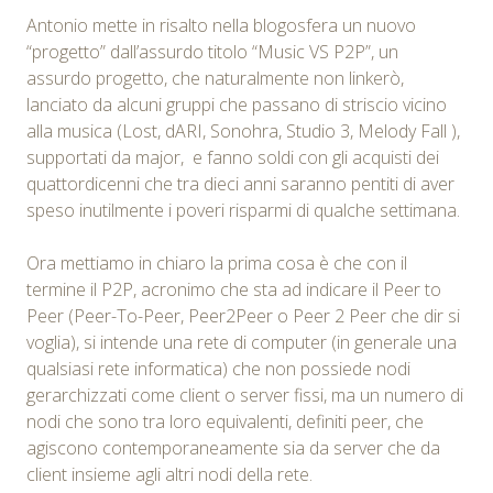
Antonio mette in risalto nella blogosfera un nuovo
“progetto” dall’assurdo titolo “Music VS P2P”, un
assurdo progetto, che naturalmente non linkerò,
lanciato da alcuni gruppi che passano di striscio vicino
alla musica (Lost, dARI, Sonohra, Studio 3, Melody Fall ),
supportati da major, e fanno soldi con gli acquisti dei
quattordicenni che tra dieci anni saranno pentiti di aver
speso inutilmente i poveri risparmi di qualche settimana.
Ora mettiamo in chiaro la prima cosa è che con il
termine il P2P, acronimo che sta ad indicare il Peer to
Peer (Peer-To-Peer, Peer2Peer o Peer 2 Peer che dir si
voglia), si intende una rete di computer (in generale una
qualsiasi rete informatica) che non possiede nodi
gerarchizzati come client o server fissi, ma un numero di
nodi che sono tra loro equivalenti, definiti peer, che
agiscono contemporaneamente sia da server che da
client insieme agli altri nodi della rete.