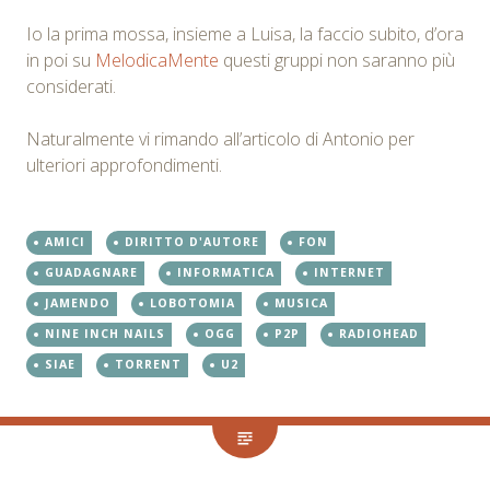
Io la prima mossa, insieme a Luisa, la faccio subito, d’ora
in poi su
MelodicaMente
questi gruppi non saranno più
considerati.
Naturalmente vi rimando all’articolo di Antonio per
ulteriori approfondimenti.
AMICI
DIRITTO D'AUTORE
FON
GUADAGNARE
INFORMATICA
INTERNET
JAMENDO
LOBOTOMIA
MUSICA
NINE INCH NAILS
OGG
P2P
RADIOHEAD
SIAE
TORRENT
U2