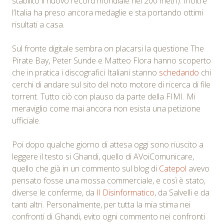
stabilito il nuovo record mondiale nei 200 metri). Inoltre
l’Italia ha preso ancora medaglie e sta portando ottimi
risultati a casa.
Sul fronte digitale sembra on placarsi la questione The
Pirate Bay,
Peter Sunde
e
Matteo Flora
hanno scoperto
che in pratica i discografici Italiani stanno
schedando
chi
cerchi di andare sul sito del noto motore di ricerca di file
torrent. Tutto ciò con plauso da parte della FIMI. Mi
meraviglio come mai ancora non esista una petizione
ufficiale.
Poi dopo qualche giorno di attesa oggi sono riuscito a
leggere il testo si Ghandi, quello di AVoiComunicare,
quello che già in un commento sul blog di
Catepol
avevo
pensato fosse una mossa commerciale, e così è stato,
diverse le conferme, da
Il Disinformatico
, da Salvelli e da
tanti altri. Personalmente, per tutta la mia stima nei
confronti di Ghandi, evito ogni commento nei confronti