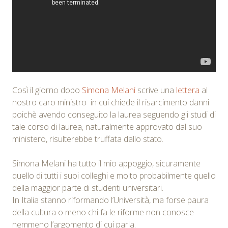
Così il giorno dopo
Simona Melani
scrive una
lettera
al
nostro caro ministro in cui chiede il risarcimento danni
poichè avendo conseguito la laurea seguendo gli studi di
tale corso di laurea, naturalmente approvato dal suo
ministero, risulterebbe truffata dallo stato.
Simona Melani ha tutto il mio appoggio, sicuramente
quello di tutti i suoi colleghi e molto probabilmente quello
della maggior parte di studenti universitari.
In Italia stanno riformando l’Università, ma forse paura
della cultura o meno chi fa le riforme non conosce
nemmeno l’argomento di cui parla.