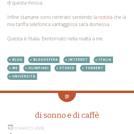
di questa mossa.
Infine stamane sono rientrato sentendo la
notizia
che la
mia tariffa telefonica vantaggiosa sarà dismessa.
Questa è l’Italia. Bentornato nella realtà a me.
BLOG
BLOGOSFERA
INTERNET
ITALIA
ME
OLIMPIADI
STUDIO
TORRENT
UNIVERSITÀ
di sonno e di caffè
8 MARZO 2008