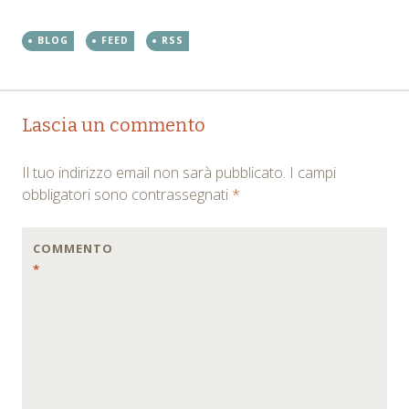
BLOG
FEED
RSS
Post
←
→
Lascia un commento
navigation
Il tuo indirizzo email non sarà pubblicato.
I campi
obbligatori sono contrassegnati
*
COMMENTO
*