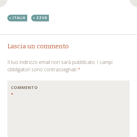
ITALIA
ZZUB
Post
←
→
Lascia un commento
navigation
Il tuo indirizzo email non sarà pubblicato.
I campi
obbligatori sono contrassegnati
*
COMMENTO
*