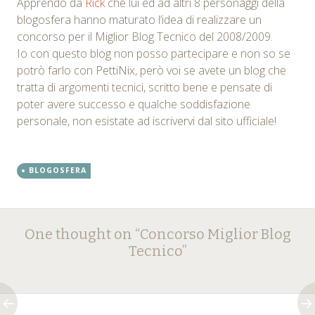
Apprendo da
Rick
che lui ed ad altri 8 personaggi della
blogosfera hanno maturato l’idea di realizzare un
concorso per il Miglior Blog Tecnico del 2008/2009.
Io con questo blog non posso partecipare e non so se
potrò farlo con PettiNix, però voi se avete un blog che
tratta di argomenti tecnici, scritto bene e pensate di
poter avere successo e qualche soddisfazione
personale, non esistate ad iscrivervi dal sito ufficiale!
BLOGOSFERA
Post
←
→
One thought on “
Concorso Miglior Blog
navigation
Tecnico
”