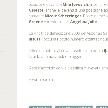
posizione davanti a
Mila Jovovich
, al ventitr
Celeste
, anche lei davanti di una posizione ad 
cantante
Nicole Scherzinger
. Posto numero
Greene
e trentotto per
Angelina Jolie
.
La vincitrice dell’edizione 2009 del Victoria’s
Bisutti
, occupa il posto numero ottantacinqu
Infine da notare al novantasettesimo posto
iJ
Ezarik, la famosa video-blogger.
Siete d’accordo con la classifica o avevate alt
A voi la parola!