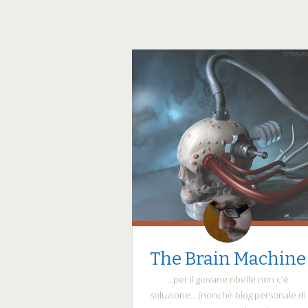
The Brain Machine
…per il giovane ribelle non c'è
soluzione… (nonchè blog personale di