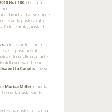
2010 Hot 100
, che salta
ioni.
ziona davanti a diverse donne
 il secondo posto va alla
all’
attrice
protagonista di
ox
, attrice che lo scorso
neta e si posizionò al
ro di lei un’altra cantante,
osto della scorsa edizione
Elisabetta Canalis
, che si
.
tre
Marisa Miller
, modella
tion della rivista Sports
ventesimo posto, giusto una