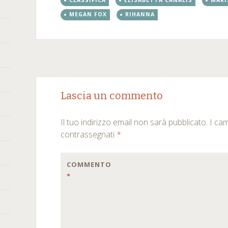
CLASSIFICA
ELISABETTA CANALIS
MARI
MEGAN FOX
RIHANNA
Post
←
→
Lascia un commento
navigation
Il tuo indirizzo email non sarà pubblicato.
I ca
contrassegnati
*
COMMENTO
*