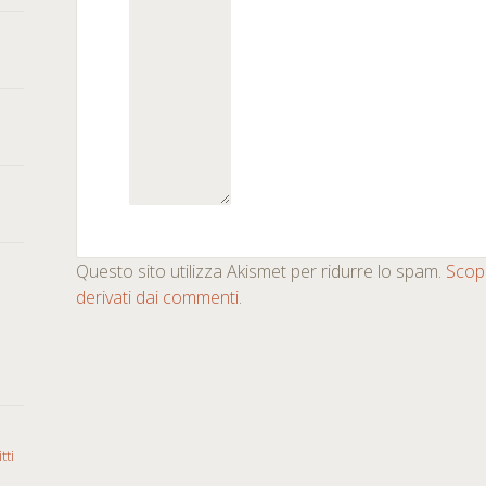
Questo sito utilizza Akismet per ridurre lo spam.
Scopr
derivati dai commenti
.
tti
o