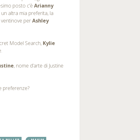
eesimo posto c’è
Arianny
un altra mia preferita, la
 ventinove per
Ashley
 Secret Model Search,
Kylie
e.
ustine
, nome d’arte di Justine
re preferenze?