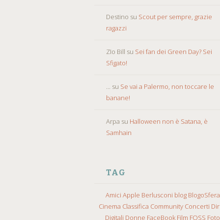
Destino
su
Scout per sempre, grazie
ragazzi
ZIo Bill
su
Sei fan dei Green Day? Sei
Sfigato!
...
su
Se vai a Palermo, non toccare le
banane!
Arpa
su
Halloween non è Satana, è
Samhain
TAG
Amici
Apple
Berlusconi
blog
BlogoSfera
Cinema
Classifica
Community
Concerti
Diri
Digitali
Donne
FaceBook
Film
FOSS
Fot