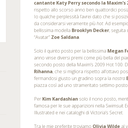
cantante Katy Perry secondo la Maxim’s 
rispetto allo scorso anno ben quattordici posiz
Io qualche perplessità l’avrei dato che si posi
da considerarsi veramente più
hot
. Ad esempio
m
kedIn
bellissima modella
Brooklyn Decker
, seguita d
“Avatar”
Zoe Saldana
.
rSquare
Solo il quinto posto per la bellissima
Megan F
anno vinse diversi premi come più bella del pia
secondo posto della Maxim’s 2009 Hot 100. Diet
Rihanna
, che si migliora rispetto all’ottavo p
fermandosi giusto un gradino sopra la
nostra
piazza così ad uno strameritato settimo posto
Per
Kim Kardashian
solo il nono posto, men
famosa per le sue apparizioni nella Swimsuit Edi
Illustrated e nei cataloghi di Victoria’s Secret.
Tra le mie preferite troviamo
Olivia Wilde
al 