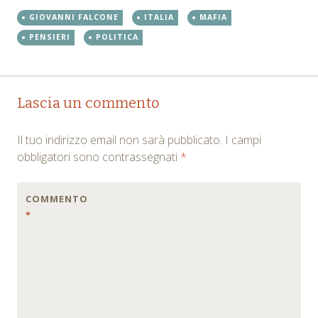
GIOVANNI FALCONE
ITALIA
MAFIA
PENSIERI
POLITICA
Post
←
→
Lascia un commento
navigation
Il tuo indirizzo email non sarà pubblicato.
I campi
obbligatori sono contrassegnati
*
COMMENTO
*