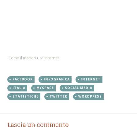
Come il mondo usa internet
FACEBOOK
INFOGRAFICA
INTERNET
ITALIA
MYSPACE
SOCIAL MEDIA
STATISTICHE
TWITTER
WORDPRESS
Post
←
→
Lascia un commento
navigation