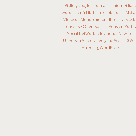
Gallery
google
Informatica
Internet
Itali
Lavoro
Libertà
Libri
Linux
Lobotomia
Mafia
Microsoft
Mondo
motori di ricerca
Musi
nonsense
Open Source
Pensieri
Politic
Social NetWork
Televisione
TV
twitter
Università
Video
videogame
Web 2.0
We
Marketing
WordPress