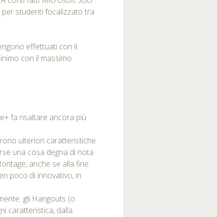
. A conti fatti Microsoft Socl
per studenti focalizzato tra
 vengono effettuati con il
inimo con il massimo
+ fa risaltare ancora più
ono ulteriori caratteristiche
orse una cosa degna di nota
Montage, anche se alla fine
en poco di innovativo, in
amente gli Hangouts (o
ni caratteristica, dalla