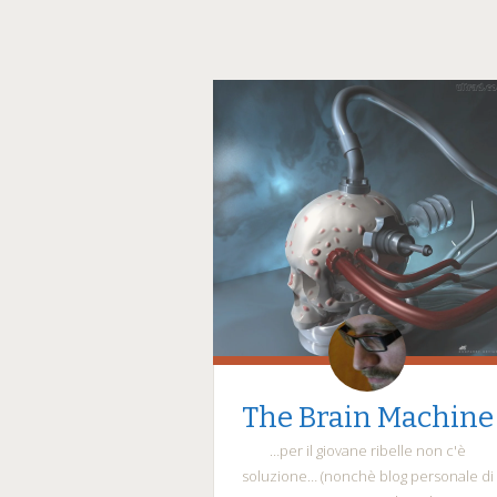
The Brain Machine
…per il giovane ribelle non c'è
soluzione… (nonchè blog personale di