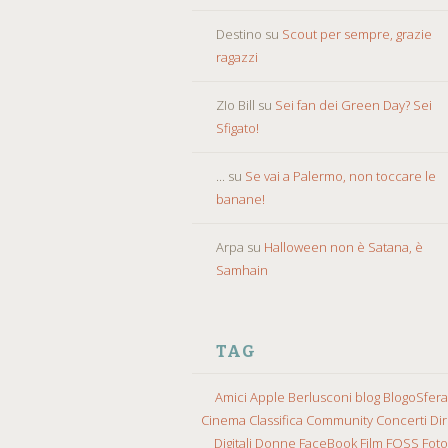
Destino
su
Scout per sempre, grazie
ragazzi
ZIo Bill
su
Sei fan dei Green Day? Sei
Sfigato!
...
su
Se vai a Palermo, non toccare le
banane!
Arpa
su
Halloween non è Satana, è
Samhain
TAG
Amici
Apple
Berlusconi
blog
BlogoSfera
Cinema
Classifica
Community
Concerti
Diri
Digitali
Donne
FaceBook
Film
FOSS
Fot