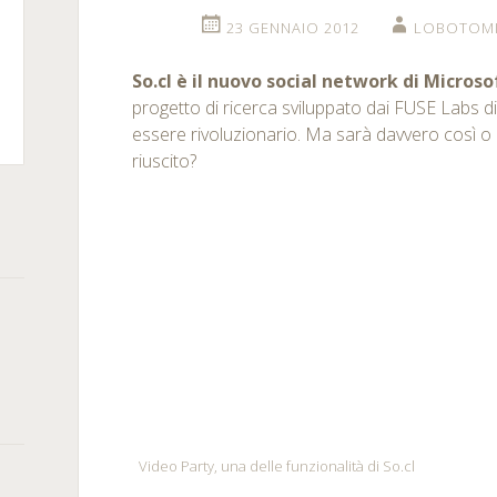
23 GENNAIO 2012
LOBOTOM
So.cl è il nuovo social network di Microso
m
kedIn
progetto di ricerca sviluppato dai FUSE Labs d
essere rivoluzionario. Ma sarà davvero così o
rSquare
riuscito?
Video Party, una delle funzionalità di So.cl