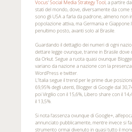
Vocus
‘
Social Media Strategy Tool
, a partire da
stati del mondo, dove, diversamente da come 
sono gli USA a farla da padrone, almeno non i
popolazione attiva, ma Germania e Giappone.Il 5
penultimo posto, avanti solo al Brasile.
Guardando il dettaglio dei numeri di ogni naz
dettare legge ovunque, tranne in Brasile dove 
da Orkut. Segue a ruota quasi ovunque Blogger,
variano da nazione a nazione con la presenza
WordPress e twitter.
L’Italia segue il trend per le prime due posizi
69,95% degli utenti, Blogger di Google dal 30,7
poi Virgilio con il 15,6%, Libero share con il 
il 13,5%.
Si nota l’assenza ovunque di Google+, all’epoc
annunciato pubblicamente, mentre invece si fa s
strumento ormai divenuto in quasi tutto il mon