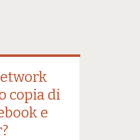
 network
o copia di
ebook e
r?