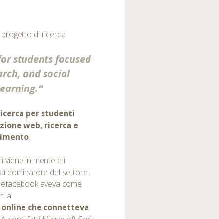
 il progetto di ricerca:
for students focused
rch, and social
learning.
“
icerca per studenti
zione web, ricerca e
ndimento
.
 viene in mente è il
ai dominatore del settore
Thefacebook aveva come
r la
 online che connetteva